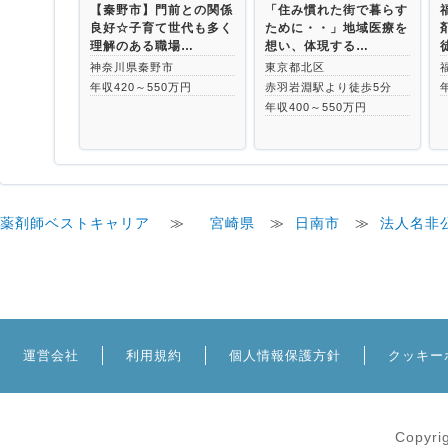
【秦野市】門前との関係
「住み慣れた街で暮らす
良好☆子育て世代も多く
ために・・」地域医療を
理解のある職場…
想い、体現する…
神奈川県秦野市
東京都北区
年収420～550万円
赤羽岩淵駅より徒歩5分
年収400～550万円
薬剤師ベストキャリア
≫
宮崎県
≫
日南市
≫
法人名非
運営会社
利用規約
個人情報保護方針
クッキー
Copyri