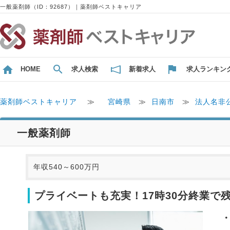
一般薬剤師（ID：92687）｜薬剤師ベストキャリア
HOME
求人検索
新着求人
求人ランキン
薬剤師ベストキャリア
≫
宮崎県
≫
日南市
≫
法人名非
一般薬剤師
年収540～600万円
プライベートも充実！17時30分終業で