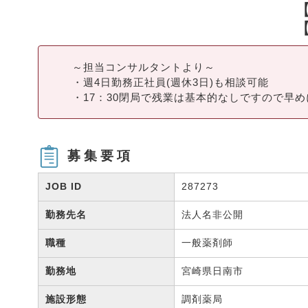
～担当コンサルタントより～
・週4日勤務正社員(週休3日)も相談可能
・17：30閉局で残業は基本的なしですので早
募集要項
JOB ID
287273
勤務先名
法人名非公開
職種
一般薬剤師
勤務地
宮崎県日南市
施設形態
調剤薬局