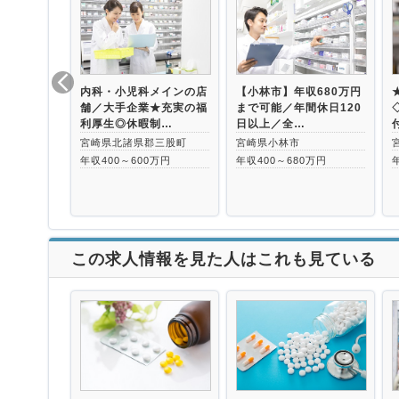
内科・小児科メインの店
【小林市】年収680万円
舗／大手企業★充実の福
まで可能／年間休日120
利厚生◎休暇制…
日以上／全…
宮崎県北諸県郡三股町
宮崎県小林市
年収400～600万円
年収400～680万円
この求人情報を見た人はこれも見ている