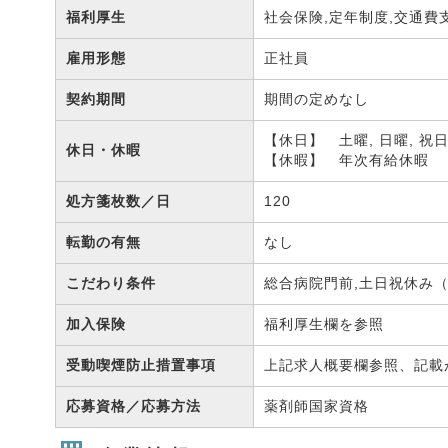
福利厚生
社会保険,定年制度,交通費
雇用形態
正社員
契約期間
期間の定めなし
【休日】 土曜, 日曜, 祝
休日・休暇
【休暇】 年次有給休暇
処方箋枚数／日
120
転勤の有無
なし
こだわり条件
総合病院門前,土日祝休み（
加入保険
福利厚生欄を参照
受動喫煙防止措置事項
上記求人概要欄参照、記載
応募資格／応募方法
薬剤師国家資格