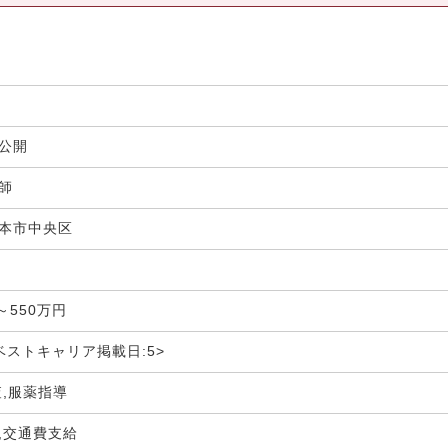
非公開
剤師
本市中央区
局
～550万円
ベストキャリア掲載日:5>
査,服薬指導
,交通費支給