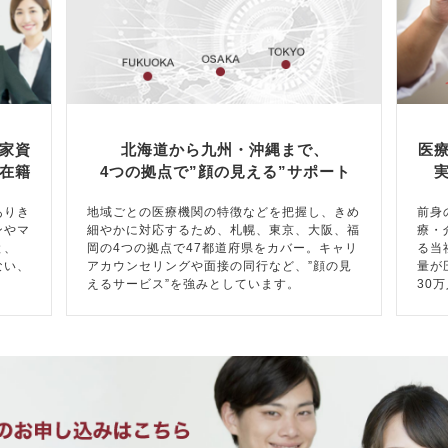
家資
北海道から九州・沖縄まで、
医
在籍
4つの拠点で”顔の見える”サポート
ありき
地域ごとの医療機関の特徴などを把握し、きめ
前身
ンやマ
細やかに対応するため、札幌、東京、大阪、福
療・
と、
岡の4つの拠点で47都道府県をカバー。キャリ
る当
ない、
アカウンセリングや面接の同行など、”顔の見
量が
えるサービス”を強みとしています。
30