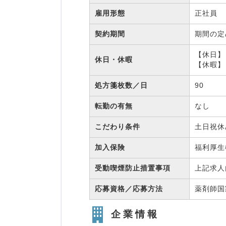
雇用形態
正社員
契約期間
期間の
【休日】 
休日・休暇
【休暇】
処方箋枚数／日
90
転勤の有無
なし
こだわり条件
土日祝休
加入保険
福利厚
受動喫煙防止措置事項
上記求人
応募資格／応募方法
薬剤師
企業情報