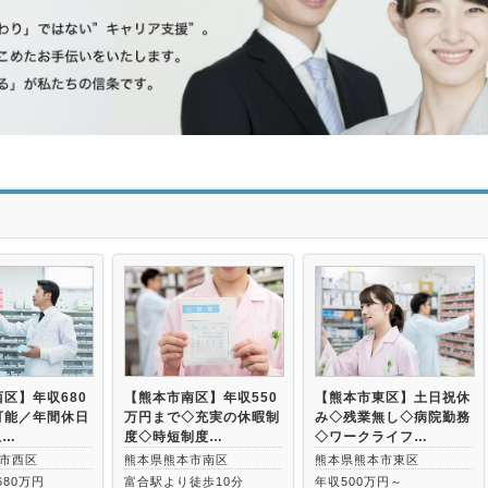
>
区】年収680
【熊本市南区】年収550
【熊本市東区】土日祝休
可能／年間休日
万円まで◇充実の休暇制
み◇残業無し◇病院勤務
上…
度◇時短制度…
◇ワークライフ…
市西区
熊本県熊本市南区
熊本県熊本市東区
680万円
富合駅より徒歩10分
年収500万円～