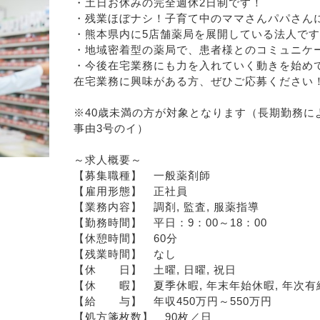
・土日お休みの完全週休2日制です！
・残業ほぼナシ！子育て中のママさんパパさん
・熊本県内に5店舗薬局を展開している法人で
・地域密着型の薬局で、患者様とのコミュニケ
・今後在宅業務にも力を入れていく動きを始め
在宅業務に興味がある方、ぜひご応募ください
※40歳未満の方が対象となります（長期勤務に
事由3号のイ）
～求人概要～
【募集職種】　一般薬剤師
【雇用形態】　正社員
【業務内容】　調剤, 監査, 服薬指導
【勤務時間】　平日：9：00～18：00
【休憩時間】　60分
【残業時間】　なし
【休　　日】　土曜, 日曜, 祝日
【休　　暇】　夏季休暇, 年末年始休暇, 年次有
【給　　与】　年収450万円～550万円
【処方箋枚数】　90枚／日