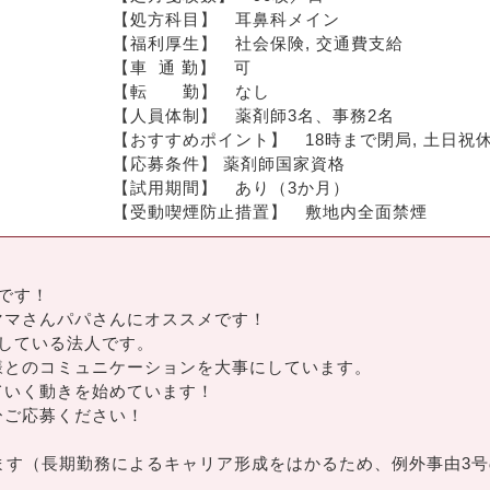
【処方科目】　耳鼻科メイン
【福利厚生】　社会保険, 交通費支給
【車  通 勤】　可
【転　　勤】　なし
【人員体制】　薬剤師3名、事務2名
【おすすめポイント】　18時まで閉局, 土日祝休
【応募条件】 薬剤師国家資格
【試用期間】　あり（3か月）
【受動喫煙防止措置】　敷地内全面禁煙
です！
ママさんパパさんにオススメです！
している法人です。
様とのコミュニケーションを大事にしています。
ていく動きを始めています！
ひご応募ください！
ます（長期勤務によるキャリア形成をはかるため、例外事由3号