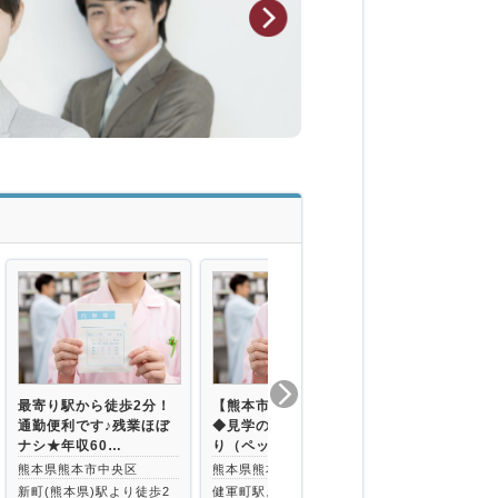
最寄り駅から徒歩2分！
【熊本市東区】車通勤可
西辛島町駅よ
通勤便利です♪残業ほぼ
◆見学の方は社宅提供あ
★年収584
ナシ★年収60…
り（ペット可）…
業すくなめ◎
熊本県熊本市中央区
熊本県熊本市東区
熊本県熊本市
新町(熊本県)駅より徒歩2
健軍町駅より徒歩30分
西辛島町駅より