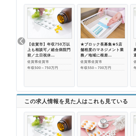
【佐賀市】年収750万以
★ブロック長募集★5店
上も相談可／総合病院門
舗程度のマネジメント業
前／土日祝休…
務／地域に根差…
佐賀県佐賀市
佐賀県佐賀市
年収500～750万円
年収550～700万円
この求人情報を見た人はこれも見ている