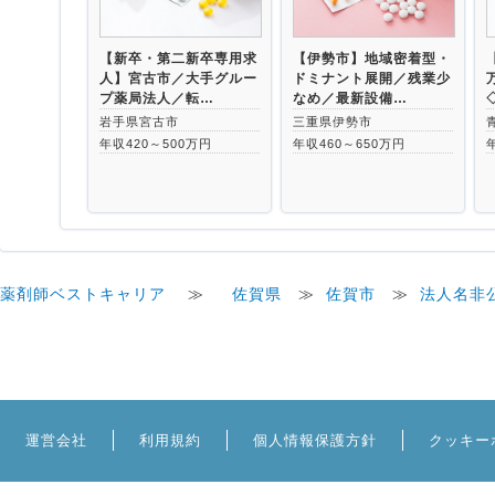
【新卒・第二新卒専用求
【伊勢市】地域密着型・
人】宮古市／大手グルー
ドミナント展開／残業少
プ薬局法人／転…
なめ／最新設備…
岩手県宮古市
三重県伊勢市
年収420～500万円
年収460～650万円
薬剤師ベストキャリア
≫
佐賀県
≫
佐賀市
≫
法人名非
運営会社
利用規約
個人情報保護方針
クッキー