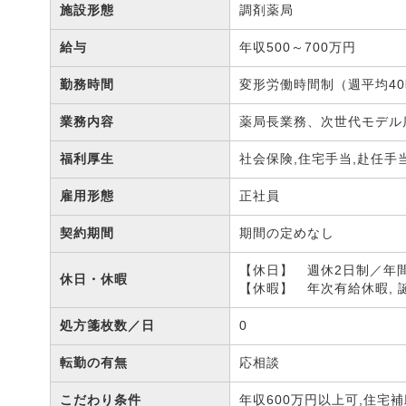
施設形態
調剤薬局
給与
年収500～700万円
勤務時間
変形労働時間制（週平均4
業務内容
薬局長業務、次世代モデル
福利厚生
社会保険,住宅手当,赴任手
雇用形態
正社員
契約期間
期間の定めなし
【休日】 週休2日制／年間
休日・休暇
【休暇】 年次有給休暇,
処方箋枚数／日
0
転勤の有無
応相談
こだわり条件
年収600万円以上可,住宅