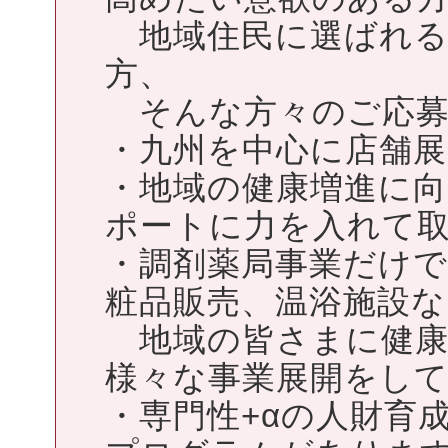
地域住民に選ばれる
方、
そんな方々のご応募
・九州を中心に店舗
・地域の健康増進に
ポートに力を入れて
・調剤薬局事業だけ
粧品販売、温浴施設な
地域の皆さまに健康
様々な事業展開をし
・専門性+αの人財育