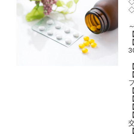
【
【
3
【