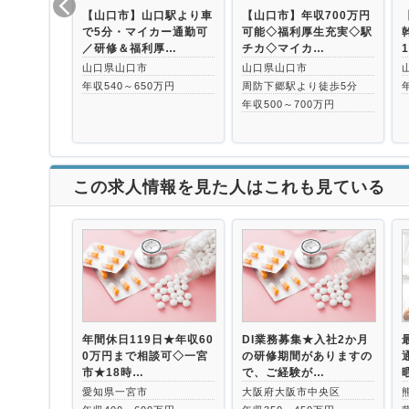
【山口市】山口駅より車
【山口市】年収700万円
で5分・マイカー通勤可
可能◇福利厚生充実◇駅
／研修＆福利厚…
チカ◇マイカ…
山口県山口市
山口県山口市
年収540～650万円
周防下郷駅より徒歩5分
年収500～700万円
この求人情報を見た人はこれも見ている
年間休日119日★年収60
DI業務募集★入社2か月
0万円まで相談可◇一宮
の研修期間がありますの
市★18時…
で、ご経験が…
愛知県一宮市
大阪府大阪市中央区