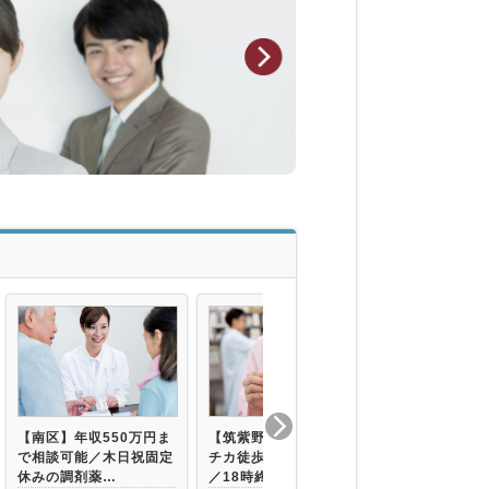
【南区】年収550万円ま
【筑紫野市】好立地◇駅
【福岡市早良
で相談可能／木日祝固定
チカ徒歩5分／西鉄沿線
ー通勤OK◇
休みの調剤薬…
／18時終業／…
も充実◇休暇