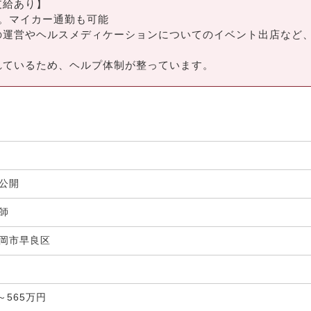
支給あり】
。マイカー通勤も可能
の運営やヘルスメディケーションについてのイベント出店など
れているため、ヘルプ体制が整っています。
非公開
剤師
岡市早良区
局
～565万円