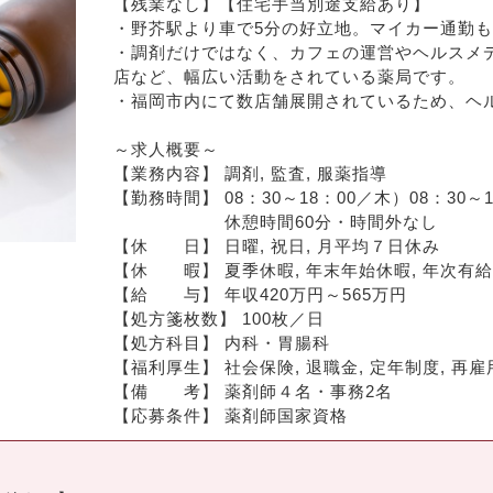
【残業なし】【住宅手当別途支給あり】
・野芥駅より車で5分の好立地。マイカー通勤
・調剤だけではなく、カフェの運営やヘルスメ
店など、幅広い活動をされている薬局です。
・福岡市内にて数店舗展開されているため、ヘ
～求人概要～
【業務内容】 調剤, 監査, 服薬指導
【勤務時間】 08：30～18：00／木）08：30～1
　　　　　　 休憩時間60分・時間外なし
【休　　日】 日曜, 祝日, 月平均７日休み
【給　　与】 年収420万円～565万円
【処方箋枚数】 100枚／日
【処方科目】 内科・胃腸科
【福利厚生】 社会保険, 退職金, 定年制度, 再雇
【備　　考】 薬剤師４名・事務2名
【応募条件】 薬剤師国家資格