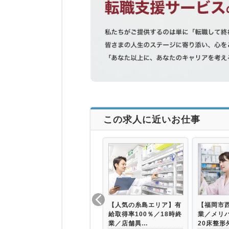
この求人に近いお仕事
【人気の糸島エリア】有
【福岡市西
給取得率100％／18時終
業／メリ
業／店舗異…
20床整形