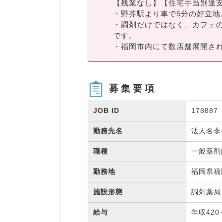
【残業なし】【住宅手当別途
・野芥駅より車で5分の好立地
・調剤だけではなく、カフェ
です。
・福岡市内にて数店舗展開さ
募集要項
JOB ID
178887
勤務先名
法人名
職種
一般薬
勤務地
福岡県福
施設形態
調剤薬
給与
年収420