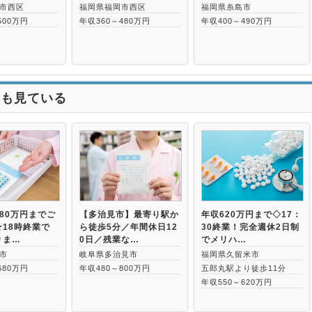
市西区
福岡県福岡市西区
福岡県糸島市
500万円
年収360～480万円
年収400～490万円
れも見ている
80万円までご
【多治見市】最寄り駅か
年収620万円まで◇17：
18時終業で
ら徒歩5分／年間休日12
30終業！完全週休2日制
りま…
0日／残業な…
でメリハ…
市
岐阜県多治見市
福岡県久留米市
680万円
年収480～800万円
五郎丸駅より徒歩11分
年収550～620万円