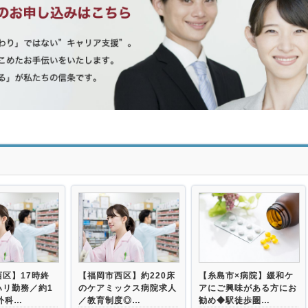
>
区】17時終
【福岡市西区】約220床
【糸島市×病院】緩和ケ
ハリ勤務／約1
のケアミックス病院求人
アにご興味がある方にお
外科…
／教育制度◎…
勧め◆駅徒歩圏…