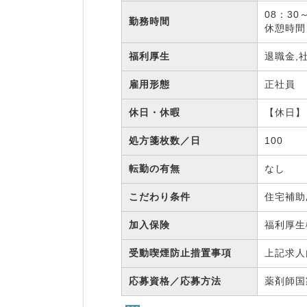
08：30
勤務時間
休憩時間
福利厚生
退職金,
雇用形態
正社員
休日・休暇
【休日】
処方箋枚数／日
100
転勤の有無
なし
こだわり条件
住宅補助
加入保険
福利厚
受動喫煙防止措置事項
上記求人
応募資格／応募方法
薬剤師