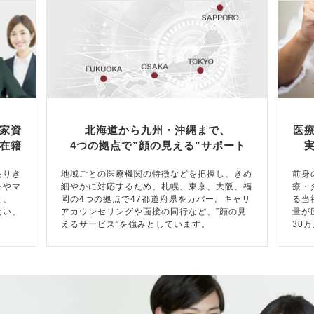
家資
北海道から九州・沖縄まで、
医
在籍
4つの拠点で”顔の見える”サポート
ありき
地域ごとの医療機関の特徴などを把握し、きめ
前身
ンやマ
細やかに対応するため、札幌、東京、大阪、福
療・
と、
岡の4つの拠点で47都道府県をカバー。キャリ
る当
ない、
アカウンセリングや面接の同行など、”顔の見
量が
えるサービス”を強みとしています。
30