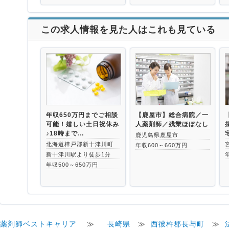
この求人情報を見た人はこれも見ている
年収650万円までご相談
【鹿屋市】総合病院／一
可能！嬉しい土日祝休み
人薬剤師／残業ほぼなし
♪18時まで…
鹿児島県鹿屋市
北海道樺戸郡新十津川町
年収600～660万円
新十津川駅より徒歩1分
年収500～650万円
薬剤師ベストキャリア
≫
長崎県
≫
西彼杵郡長与町
≫