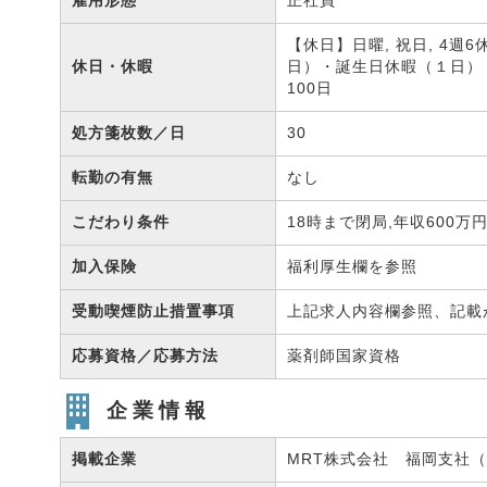
雇用形態
正社員
【休日】日曜, 祝日, 4週
休日・休暇
日）・誕生日休暇（１日
100日
処方箋枚数／日
30
転勤の有無
なし
こだわり条件
18時まで閉局,年収600万
加入保険
福利厚生欄を参照
受動喫煙防止措置事項
上記求人内容欄参照、記載
応募資格／応募方法
薬剤師国家資格
企業情報
掲載企業
MRT株式会社 福岡支社（有