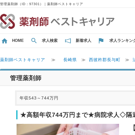
管理薬剤師（ID：97301）｜薬剤師ベストキャリア
HOME
求人検索
新着求人
求人ランキン
薬剤師ベストキャリア
≫
長崎県
≫
西彼杵郡長与町
≫
管理薬剤師
年収543～744万円
★高額年収744万円まで★病院求人◇