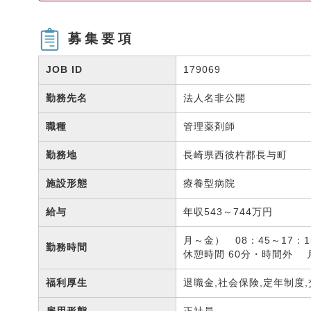
募集要項
JOB ID
179069
勤務先名
法人名非公開
職種
管理薬剤師
勤務地
長崎県西彼杵郡長与町
施設形態
療養型病院
給与
年収543～744万円
月～金） 08：45～17：1
勤務時間
休憩時間 60分・時間外 
福利厚生
退職金,社会保険,定年制度