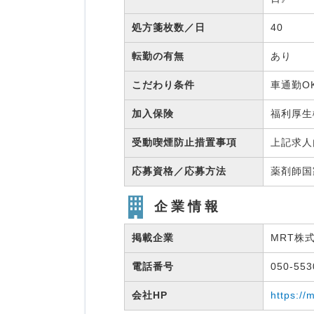
処方箋枚数／日
40
転勤の有無
あり
こだわり条件
車通勤O
加入保険
福利厚
受動喫煙防止措置事項
上記求人
応募資格／応募方法
薬剤師
企業情報
掲載企業
MRT株
電話番号
050-55
会社HP
https://