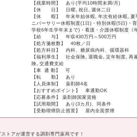
【残業時間】　あり(平均10時間未満/月)
【休　　日】　日曜, 祝日, 週休二日
【休　　暇】　年末年始休暇, 年次有給休暇, 夏
ニバーサリー休暇制度(1日)・特別休暇(5日)
学校6年生学年末まで)・看護・介護休暇制度《年
【給　　与】　年収430万円～500万円
【処方箋枚数】　40枚／日
【処方科目】　内科、糖尿病内科、循環器科
【福利厚生】　社会保険, 退職金, 定年制度, 再
険, 交通費支給
【車  通 勤】　可
【転　　勤】　あり
【人員体制】　薬剤師4名
【おすすめポイント】　車通勤OK
【応募条件】 薬剤師国家資格
【試用期間】　あり(3カ月)、同条件
【受動喫煙防止措置】　屋内全面禁煙
グストアが運営する調剤専門薬局です！