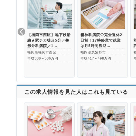
【福岡市西区】地下鉄沿
精神科病院◇完全週休2
線★駅チカ徒歩5分／整
日制！17時終業で残業
形外科病院／1…
は月5時間程◎…
福岡県福岡市西区
福岡県筑紫野市
年収338～536万円
年収417～498万円
この求人情報を見た人はこれも見ている