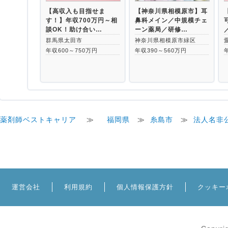
【高収入も目指せま
【神奈川県相模原市】耳
す！】年収700万円～相
鼻科メイン／中規模チェ
談OK！助け合い…
ーン薬局／研修…
群馬県太田市
神奈川県相模原市緑区
年収600～750万円
年収390～560万円
薬剤師ベストキャリア
≫
福岡県
≫
糸島市
≫
法人名非
運営会社
利用規約
個人情報保護方針
クッキー