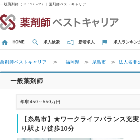
一般薬剤師（ID：97572）｜薬剤師ベストキャリア
HOME
求人検索
新着求人
求人ランキン
薬剤師ベストキャリア
≫
福岡県
≫
糸島市
≫
法人名非
一般薬剤師
年収450～550万円
【糸島市】★ワークライフバランス充実
り駅より徒歩10分