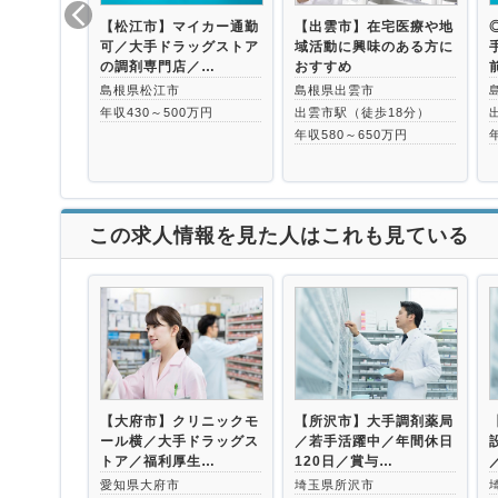
【松江市】マイカー通勤
【出雲市】在宅医療や地
可／大手ドラッグストア
域活動に興味のある方に
の調剤専門店／…
おすすめ
島根県松江市
島根県出雲市
年収430～500万円
出雲市駅（徒歩18分）
年収580～650万円
この求人情報を見た人はこれも見ている
【大府市】クリニックモ
【所沢市】大手調剤薬局
ール横／大手ドラッグス
／若手活躍中／年間休日
トア／福利厚生…
120日／賞与…
愛知県大府市
埼玉県所沢市