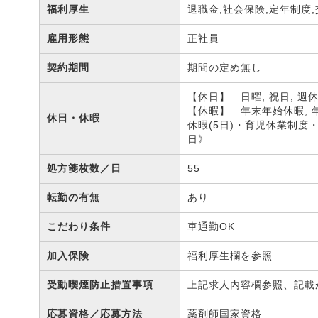
福利厚生
退職金,社会保険,定年制度
雇用形態
正社員
契約期間
期間の定め無し
【休日】 日曜, 祝日, 週
【休暇】 年末年始休暇, 
休日・休暇
休暇(5日)・育児休業制度
日》
処方箋枚数／日
55
転勤の有無
あり
こだわり条件
車通勤OK
加入保険
福利厚生欄を参照
受動喫煙防止措置事項
上記求人内容欄参照、記載
応募資格／応募方法
薬剤師国家資格