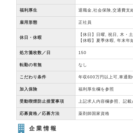
福利厚生
退職金,社会保険,交通費支
雇用形態
正社員
【休日】日曜, 祝日, 木・
休日・休暇
【休暇】夏季休暇, 年末年始
処方箋枚数／日
150
転勤の有無
なし
こだわり条件
年収600万円以上可,車通勤
加入保険
福利厚生欄を参照
受動喫煙防止措置事項
上記求人内容欄参照、記載
応募資格／応募方法
薬剤師国家資格
企業情報