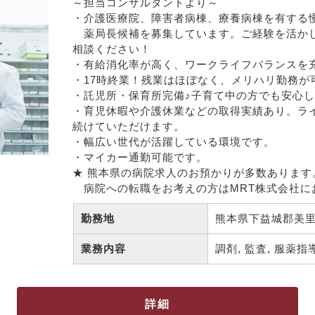
～担当コンサルタントより～

・介護医療院、障害者病棟、療養病棟を有する慢
　薬局長候補を募集しています。ご経験を活か
相談ください！

・有給消化率が高く、ワークライフバランスを充
・17時終業！残業はほぼなく、メリハリ勤務が可
・託児所・保育所完備♪子育て中の方でも安心し
・育児休暇や介護休業などの取得実績あり。ラ
続けていただけます。

・幅広い世代が活躍している環境です。

・マイカー通勤可能です。

★ 熊本県の病院求人のお預かりが多数あります。
　病院への転職をお考えの方はMRT株式会社に
勤務地
熊本県下益城郡美里
業務内容
調剤, 監査, 服薬指導
詳細