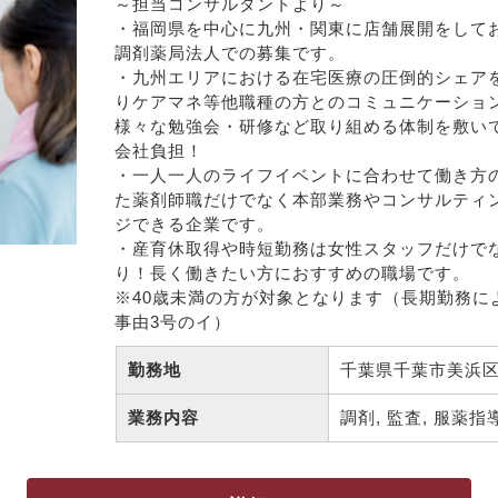
～担当コンサルタントより～

・福岡県を中心に九州・関東に店舗展開をして
調剤薬局法人での募集です。

・九州エリアにおける在宅医療の圧倒的シェア
りケアマネ等他職種の方とのコミュニケーショ
様々な勉強会・研修など取り組める体制を敷い
会社負担！

・一人一人のライフイベントに合わせて働き方
た薬剤師職だけでなく本部業務やコンサルティ
ジできる企業です。

・産育休取得や時短勤務は女性スタッフだけで
り！長く働きたい方におすすめの職場です。

※40歳未満の方が対象となります（長期勤務に
事由3号のイ）
勤務地
千葉県千葉市美浜区
業務内容
調剤, 監査, 服薬指導