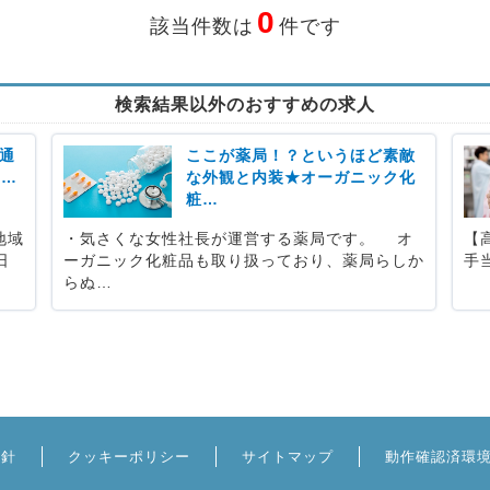
0
該当件数は
件です
検索結果以外のおすすめの求人
通
ここが薬局！？というほど素敵
も…
な外観と内装★オーガニック化
粧…
地域
・気さくな女性社長が運営する薬局です。 オ
【
日
ーガニック化粧品も取り扱っており、薬局らしか
手
らぬ…
方針
クッキーポリシー
サイトマップ
動作確認済環