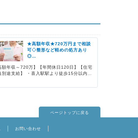
★高額年収★720万円まで相談
可◇整形など軽めの処方あり
◎…
高額年収～720万】【年間休日120日】【住宅
当別途支給】 ・喜入駅駅より徒歩15分以内…
ページトップに戻る
境
お問い合わせ