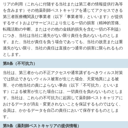
リアの利用（これらに付随する当社または第三者の情報提供行為等
を含みます）その他薬剤師ベストキャリアを通じてアクセスできる
第三者医療機関及び事業者（以下「事業者等」といいます）が提供
するサイトおよびサービスにより生じる一切の損害（精神的苦痛、
転職活動の中断、またはその他の金銭的損失を含む一切の不利益）
につき、当社は当社に過失がない限り責任を負わないものとしま
す。また、当社が責任を負う場合であっても、当社の故意または重
過失がない限り、当社の責任は直接かつ通常の損害に限られるもの
とします。
第8条（不可抗力）
当社は、第三者からの不正アクセスや通常講ずるべきウィルス対策
では防止できないウィルス被害が生じた場合、天変地異による被
害、その他当社の責によらない事由（以下「不可抗力」といいま
す）による被害が生じた場合には、一切責任を負わないものとしま
す。当社は、これらの不可抗力に起因して薬剤師ベストキャリアに
おけるデータが消去・変更されないことを保証するものではなく、
会員は、かかるデータを自己の責任において保存するものとしま
す。
第9条（薬剤師ベストキャリアの提供情報）