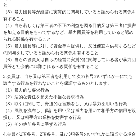
と
（3）暴力団員等が経営に実質的に関与していると認められる関係を
有すること
（4）自ら若しくは第三者の不正の利益を図る目的又は第三者に損害
を加える目的をもってするなど、暴力団員等を利用していると認め
られる関係を有すること
（5）暴力団員等に対して資金等を提供し、又は便宜を供与するなど
の関与をしていると認められる関係を有すること
（6）自らの役員又は自らの経営に実質的に関与している者が暴力団
員等と社会的に非難されるべき関係を有すること
3.会員は、自ら又は第三者を利用して次の各号のいずれか一にでも
該当する行為を行わないことを保証するものとします。
（1）暴力的な要求行為
（2）法的な責任を超えた不当な要求行為
（3）取引に関して、脅迫的な言動をし、又は暴力を用いる行為
（4）風説を流布し、偽計を用い又は威力を用いて相手方の信用を毀
損し、又は相手方の業務を妨害する行為
（5）その他前各号に準ずる行為
4.会員が1項各号、2項各号、及び3項各号のいずれかに該当する場合