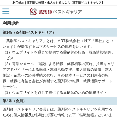
利用規約｜薬剤師の転職・求人をお探しなら【薬剤師ベストキャリア】
利用規約
HOME
求人検索
第1条（薬剤師ベストキャリア）
新着求人
求人ランキング
「薬剤師ベストキャリア」とは、MRT株式会社（以下「当社」とい
キャリアアドバイザー紹介
います）が提供する以下のサービスの総称をいいます。
コラム
（1）ウェブサイトを通じて提供する薬剤師の転職・就職情報提供サ
転職支援サービスに申し込む
ービス
（2）電話やメール、面談による転職・就職相談の実施、担当キャリ
アアドバイザーによる転職・就職活動支援、求人情報の提供、求人
施設・企業への応募手続の代行、その他本サービスの利用者の転
職・就職に有益と当社が判断する薬剤師の転職・就職活動サポート
サービス
（3）ウェブサイトを通じて提供する薬剤師のための情報サイト
第2条（会員）
薬剤師ベストキャリア会員とは、薬剤師ベストキャリアを利用する
ために個人情報及び転職に必要な情報（以下「転職情報」といいま