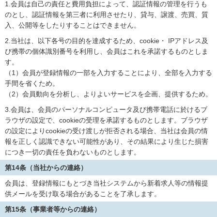
1.会員は自己の責任と費用負担によって、認証情報の管理を行うも
のとし、認証情報を第三者に利用させたり、貸与、譲渡、売買、質
入、公開等をしたりすることはできません。
2.当社は、以下各号の目的を達成するため、cookie・ IPアドレス及
び携帯の個体識別番号を利用し、会員はこれを承諾するものとしま
す。
（1）会員が登録情報の一部を入力することにより、全部を入力する
手間を省くため。
（2）会員動向を分析し、よりよいサービスを企画、提供するため。
3.会員は、会員のパーソナルコンピュータ及び携帯電話に於けるブ
ラウザの設定で、cookieの受理を承諾するものとします。ブラウザ
の設定によりcookieの受け渡しが拒否される場合、当社は会員の情
報を正しく認識できない可能性があり、その結果により生じた損害
につき一切の責任を負わないものとします。
第14条（当社からの連絡）
会員は、登録情報にもとづき当社システムから新着求人等の情報提
供メールを受け取る場合があることを了承します。
第15条（事業者等からの連絡）