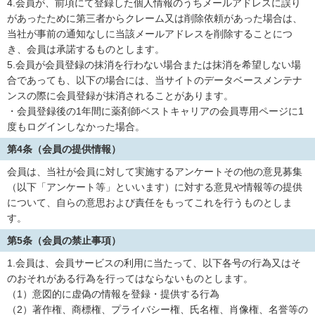
4.会員が、前項にて登録した個人情報のうちメールアドレスに誤り
があったために第三者からクレーム又は削除依頼があった場合は、
当社が事前の通知なしに当該メールアドレスを削除することにつ
き、会員は承諾するものとします。
5.会員が会員登録の抹消を行わない場合または抹消を希望しない場
合であっても、以下の場合には、当サイトのデータベースメンテナ
ンスの際に会員登録が抹消されることがあります。
・会員登録後の1年間に薬剤師ベストキャリアの会員専用ページに1
度もログインしなかった場合。
第4条（会員の提供情報）
会員は、当社が会員に対して実施するアンケートその他の意見募集
（以下「アンケート等」といいます）に対する意見や情報等の提供
について、自らの意思および責任をもってこれを行うものとしま
す。
第5条（会員の禁止事項）
1.会員は、会員サービスの利用に当たって、以下各号の行為又はそ
のおそれがある行為を行ってはならないものとします。
（1）意図的に虚偽の情報を登録・提供する行為
（2）著作権、商標権、プライバシー権、氏名権、肖像権、名誉等の