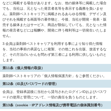
などに掲載する場合があります。なお、他の媒体等に掲載した場合
でも、当社は、元となった発言者名等を表示する義務を負いませ
ん。薬剤師ベストキャリアに掲載されるあらゆる情報、デザイン及
びそれを掲載する画面等の著作物と、今後、当社が開発・発表・販
売する媒体またはサービス、商品が類似していても、元となった情
報の発言者などには報酬や、開発に伴う権利等は一切発生いたしま
せん。
3.会員は薬剤師ベストキャリアを利用する事により知り得た情報
を、当社の事前の承諾なしに複製、その他これを出版、放送するな
ど、その方法のいかんを問わず第三者による利用に供しないものと
します。
第11条（個人情報の取扱）
薬剤師ベストキャリアの「個人情報保護方針」をご参照ください。
第12条（ID及びパスワードの管理）
会員は、登録承認後に当社から貸与されたログインIDおよびパスワ
ードの使用と管理について、一切の責任を負うものとします。
第13条（cookie・IPアドレス情報及び携帯電話の個体識別番号）