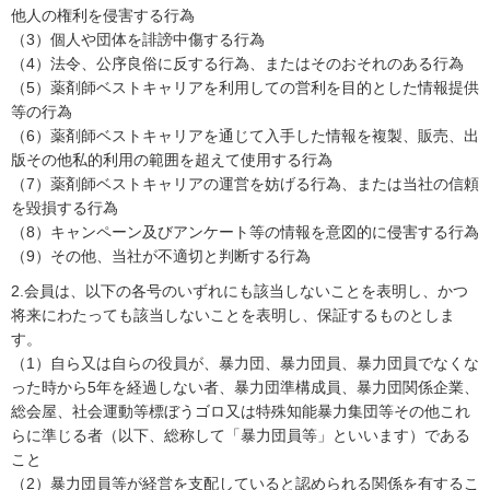
他人の権利を侵害する行為
（3）個人や団体を誹謗中傷する行為
（4）法令、公序良俗に反する行為、またはそのおそれのある行為
（5）薬剤師ベストキャリアを利用しての営利を目的とした情報提供
等の行為
（6）薬剤師ベストキャリアを通じて入手した情報を複製、販売、出
版その他私的利用の範囲を超えて使用する行為
（7）薬剤師ベストキャリアの運営を妨げる行為、または当社の信頼
を毀損する行為
（8）キャンペーン及びアンケート等の情報を意図的に侵害する行為
（9）その他、当社が不適切と判断する行為
2.会員は、以下の各号のいずれにも該当しないことを表明し、かつ
将来にわたっても該当しないことを表明し、保証するものとしま
す。
（1）自ら又は自らの役員が、暴力団、暴力団員、暴力団員でなくな
った時から5年を経過しない者、暴力団準構成員、暴力団関係企業、
総会屋、社会運動等標ぼうゴロ又は特殊知能暴力集団等その他これ
らに準じる者（以下、総称して「暴力団員等」といいます）である
こと
（2）暴力団員等が経営を支配していると認められる関係を有するこ