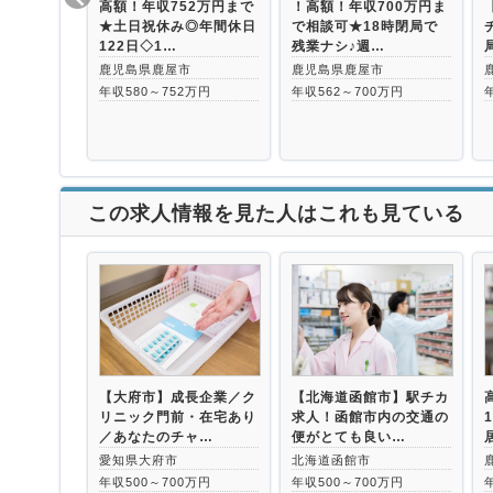
高額！年収752万円まで
！高額！年収700万円ま
★土日祝休み◎年間休日
で相談可★18時閉局で
122日◇1…
残業ナシ♪週…
鹿児島県鹿屋市
鹿児島県鹿屋市
年収580～752万円
年収562～700万円
この求人情報を見た人はこれも見ている
【大府市】成長企業／ク
【北海道函館市】駅チカ
リニック門前・在宅あり
求人！函館市内の交通の
／あなたのチャ…
便がとても良い…
愛知県大府市
北海道函館市
年収500～700万円
年収500～700万円