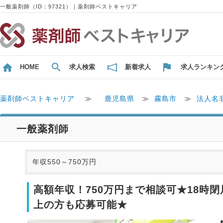
一般薬剤師（ID：97321）｜薬剤師ベストキャリア
HOME
求人検索
新着求人
求人ランキン
薬剤師ベストキャリア
≫
鹿児島県
≫
霧島市
≫
法人名
一般薬剤師
年収550～750万円
高額年収！750万円まで相談可★18時
上の方も応募可能★