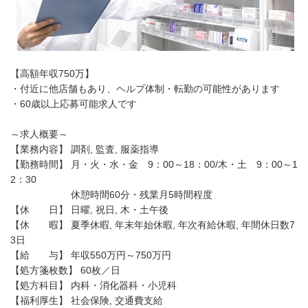
【高額年収750万】
・付近に他店舗もあり、ヘルプ体制・転勤の可能性があります
・60歳以上応募可能求人です
～求人概要～
【業務内容】 調剤, 監査, 服薬指導
【勤務時間】 月・火・水・金 9：00～18：00/木・土 9：00～1
2：30
休憩時間60分・残業月5時間程度
【休 日】 日曜, 祝日, 木・土午後
【休 暇】 夏季休暇, 年末年始休暇, 年次有給休暇, 年間休日数7
3日
【給 与】 年収550万円～750万円
【処方箋枚数】 60枚／日
【処方科目】 内科・消化器科・小児科
【福利厚生】 社会保険, 交通費支給