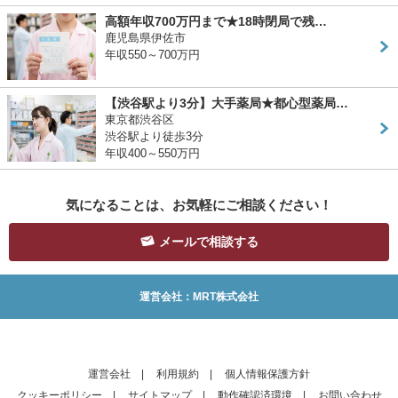
高額年収700万円まで★18時閉局で残…
鹿児島県伊佐市
年収550～700万円
【渋谷駅より3分】大手薬局★都心型薬局…
東京都渋谷区
渋谷駅より徒歩3分
年収400～550万円
気になることは、お気軽にご相談ください！
メールで相談する
運営会社：MRT株式会社
運営会社
|
利用規約
|
個人情報保護方針
クッキーポリシー
|
サイトマップ
|
動作確認済環境
|
お問い合わせ