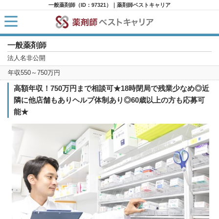
一般薬剤師（ID：97321）｜薬剤師ベストキャリア
一般薬剤師
HOME
求人検索
法人名非公開
新着求人
年収550～750万円
求人ランキング
キャリアアドバイザー紹介
高額年収！750万円まで相談可★18時閉局で残業少なめ◎近
コラム
隣に他店舗もありヘルプ体制あり◎60歳以上の方も応募可
転職支援サービスに申し込む
能★