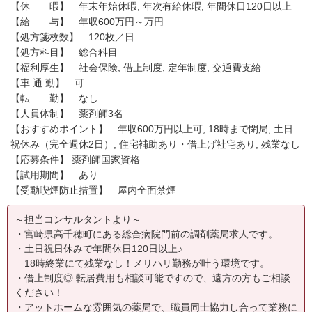
【休 暇】 年末年始休暇, 年次有給休暇, 年間休日120日以上
【給 与】 年収600万円～万円
【処方箋枚数】 120枚／日
【処方科目】 総合科目
【福利厚生】 社会保険, 借上制度, 定年制度, 交通費支給
【車 通 勤】 可
【転 勤】 なし
【人員体制】 薬剤師3名
【おすすめポイント】 年収600万円以上可, 18時まで閉局, 土日
祝休み（完全週休2日）, 住宅補助あり・借上げ社宅あり, 残業なし
【応募条件】 薬剤師国家資格
【試用期間】 あり
【受動喫煙防止措置】 屋内全面禁煙
～担当コンサルタントより～
・宮崎県高千穂町にある総合病院門前の調剤薬局求人です。
・土日祝日休みで年間休日120日以上♪
18時終業にて残業なし！メリハリ勤務が叶う環境です。
・借上制度◎ 転居費用も相談可能ですので、遠方の方もご相談
ください！
・アットホームな雰囲気の薬局で、職員同士協力し合って業務に