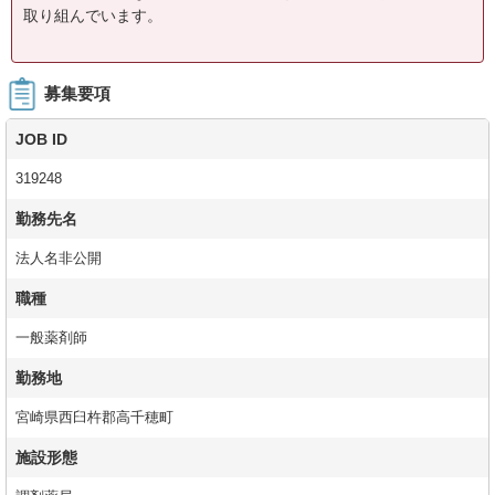
取り組んでいます。
募集要項
JOB ID
319248
勤務先名
法人名非公開
職種
一般薬剤師
勤務地
宮崎県西臼杵郡高千穂町
施設形態