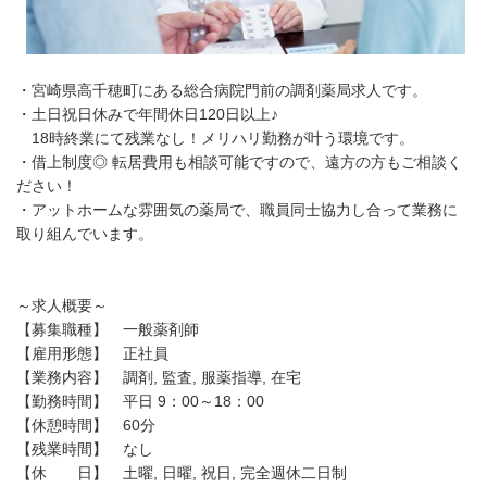
・宮崎県高千穂町にある総合病院門前の調剤薬局求人です。
・土日祝日休みで年間休日120日以上♪
18時終業にて残業なし！メリハリ勤務が叶う環境です。
・借上制度◎ 転居費用も相談可能ですので、遠方の方もご相談く
ださい！
・アットホームな雰囲気の薬局で、職員同士協力し合って業務に
取り組んでいます。
～求人概要～
【募集職種】 一般薬剤師
【雇用形態】 正社員
【業務内容】 調剤, 監査, 服薬指導, 在宅
【勤務時間】 平日 9：00～18：00
【休憩時間】 60分
【残業時間】 なし
【休 日】 土曜, 日曜, 祝日, 完全週休二日制