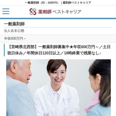
一般薬剤師（ID：100070）｜薬剤師ベストキャリア
一般薬剤師
HOME
求人検索
法人名非公開
新着求人
年収600万円～
求人ランキング
キャリアアドバイザー紹介
【宮崎県北西部】一般薬剤師募集中★年収600万円～／土日
コラム
祝日休み／年間休日120日以上／18時終業で残業なし♪
転職支援サービスに申し込む