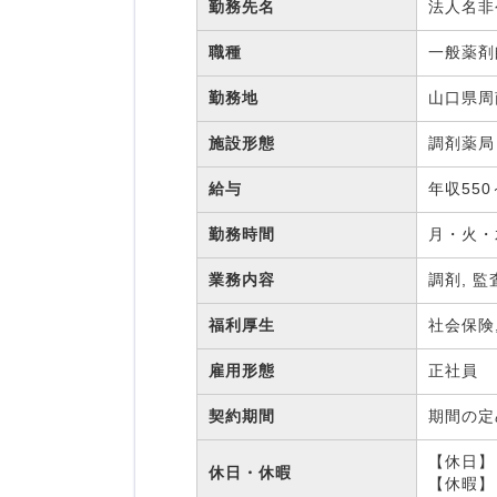
勤務先名
法人名
職種
一般薬
勤務地
山口県周
施設形態
調剤薬
給与
年収550
勤務時間
月・火・水
業務内容
調剤, 監
福利厚生
社会保険
雇用形態
正社員
契約期間
期間の
【休日】
休日・休暇
【休暇】