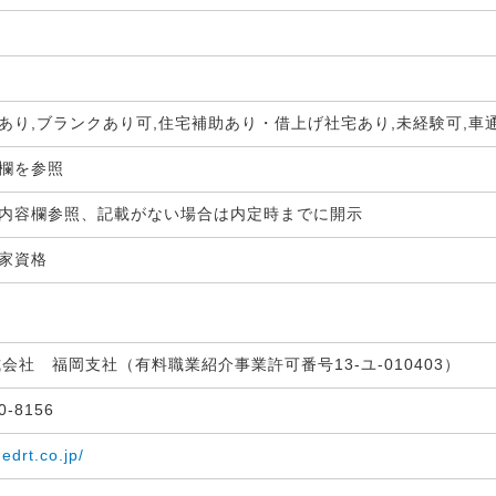
あり,ブランクあり可,住宅補助あり・借上げ社宅あり,未経験可,車
生欄を参照
内容欄参照、記載がない場合は内定時までに開示
国家資格
式会社 福岡支社（有料職業紹介事業許可番号13-ユ-010403）
30-8156
medrt.co.jp/