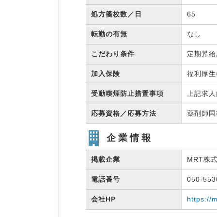
処方箋枚数／日
65
転勤の有無
なし
こだわり条件
定期昇給
加入保険
福利厚
受動喫煙防止措置事項
上記求人
応募資格／応募方法
薬剤師
企業情報
掲載企業
MRT株
電話番号
050-55
会社HP
https://