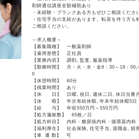
剤師通信講座全額補助あり
・未経験・ブランクある方もぜひご相談くださ
・住宅手当の支給があります。転居を伴う方も
ご相談ください。
～求人概要～
【募集職種】　一般薬剤師
【雇用形態】　正社員
【業務内容】　調剤, 監査, 服薬指導
【勤務時間】　月・火・水・金8：30～18：00／木
0
【休憩時間】　60分
【残業時間】　あり
【休　　日】　日曜, 祝日, 週休二日, 休日当番
【休　　暇】　年次有給休暇, 年末年始休暇5日
【給　　与】　年収550万円～550万円
【処方箋枚数】　65枚／日
【処方科目】　内科・糖尿病内科・循環器内科
【福利厚生】　社会保険, 住宅手当, 退職金, 損
【車  通 勤】　可