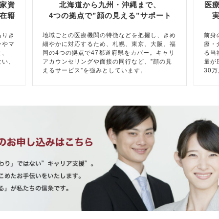
家資
北海道から九州・沖縄まで、
医
在籍
4つの拠点で”顔の見える”サポート
ありき
地域ごとの医療機関の特徴などを把握し、きめ
前身
ンやマ
細やかに対応するため、札幌、東京、大阪、福
療・
と、
岡の4つの拠点で47都道府県をカバー。キャリ
る当
ない、
アカウンセリングや面接の同行など、”顔の見
量が
えるサービス”を強みとしています。
30