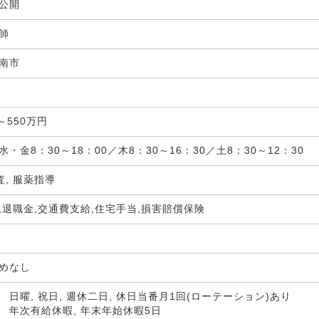
非公開
剤師
南市
局
～550万円
・金8：30～18：00／木8：30～16：30／土8：30～12：30
査, 服薬指導
,退職金,交通費支給,住宅手当,損害賠償保険
定めなし
 日曜, 祝日, 週休二日, 休日当番月1回(ローテーション)あり
 年次有給休暇, 年末年始休暇5日