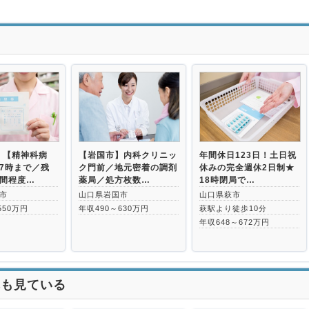
>
】【精神科病
【岩国市】内科クリニッ
年間休日123日！土日祝
7時まで／残
ク門前／地元密着の調剤
休みの完全週休2日制★
時間程度…
薬局／処方枚数…
18時閉局で…
市
山口県岩国市
山口県萩市
550万円
年収490～630万円
萩駅より徒歩10分
年収648～672万円
れも見ている