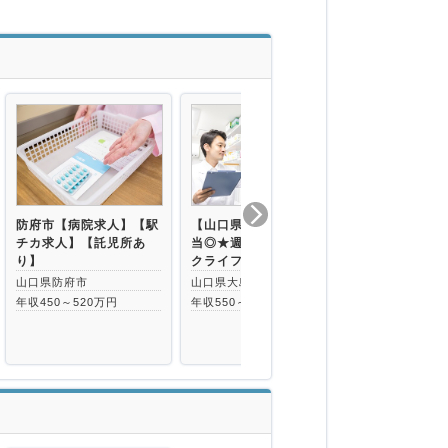
防府市【病院求人】【駅
【山口県大島郡】住宅手
年収650万
チカ求人】【託児所あ
当◎★週休2日制★ワー
◇時短正社員
り】
クライフバラン…
◇山口県周南
山口県防府市
山口県大島郡周防大島町
山口県周南市
年収450～520万円
年収550～680万円
年収450～65