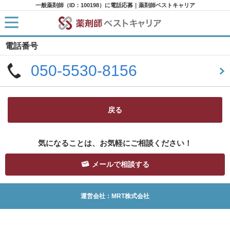
一般薬剤師（ID：100198）に電話応募｜薬剤師ベストキャリア
電話番号
HOME
求人検索
050-5530-8156
新着求人
求人ランキング
キャリアアドバイザー紹介
コラム
転職支援サービスに申し込む
戻る
気になることは、お気軽にご相談ください！
メールで相談する
運営会社：MRT株式会社