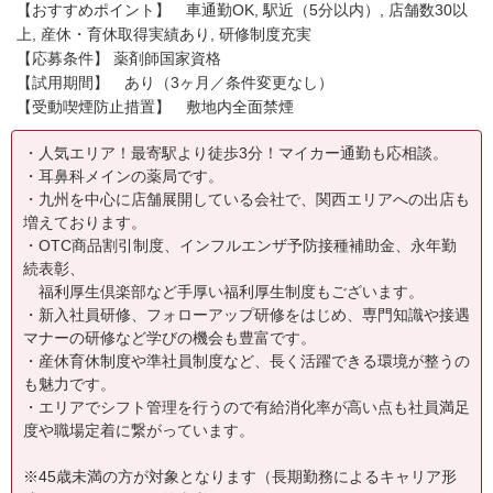
【おすすめポイント】 車通勤OK, 駅近（5分以内）, 店舗数30以
上, 産休・育休取得実績あり, 研修制度充実
【応募条件】 薬剤師国家資格
【試用期間】 あり（3ヶ月／条件変更なし）
【受動喫煙防止措置】 敷地内全面禁煙
・人気エリア！最寄駅より徒歩3分！マイカー通勤も応相談。
・耳鼻科メインの薬局です。
・九州を中心に店舗展開している会社で、関西エリアへの出店も
増えております。
・OTC商品割引制度、インフルエンザ予防接種補助金、永年勤
続表彰、
福利厚生倶楽部など手厚い福利厚生制度もございます。
・新入社員研修、フォローアップ研修をはじめ、専門知識や接遇
マナーの研修など学びの機会も豊富です。
・産休育休制度や準社員制度など、長く活躍できる環境が整うの
も魅力です。
・エリアでシフト管理を行うので有給消化率が高い点も社員満足
度や職場定着に繋がっています。
※45歳未満の方が対象となります（長期勤務によるキャリア形