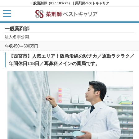
一般薬剤師（ID：103773）｜薬剤師ベストキャリア
一般薬剤師
HOME
求人検索
法人名非公開
新着求人
年収450～600万円
求人ランキング
キャリアアドバイザー紹介
【西宮市】人気エリア！阪急沿線の駅チカ／通勤ラクラク／
コラム
年間休日118日／耳鼻科メインの薬局です。
転職支援サービスに申し込む