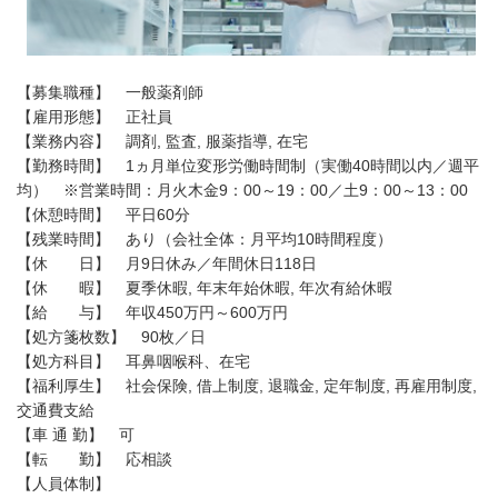
【募集職種】 一般薬剤師
【雇用形態】 正社員
【業務内容】 調剤, 監査, 服薬指導, 在宅
【勤務時間】 1ヵ月単位変形労働時間制（実働40時間以内／週平
均） ※営業時間：月火木金9：00～19：00／土9：00～13：00
【休憩時間】 平日60分
【残業時間】 あり（会社全体：月平均10時間程度）
【休 日】 月9日休み／年間休日118日
【休 暇】 夏季休暇, 年末年始休暇, 年次有給休暇
【給 与】 年収450万円～600万円
【処方箋枚数】 90枚／日
【処方科目】 耳鼻咽喉科、在宅
【福利厚生】 社会保険, 借上制度, 退職金, 定年制度, 再雇用制度,
交通費支給
【車 通 勤】 可
【転 勤】 応相談
【人員体制】