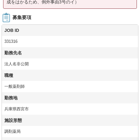
成をはかるため、例外事由3号のイ）
募集要項
JOB ID
331316
勤務先名
法人名非公開
職種
一般薬剤師
勤務地
兵庫県西宮市
施設形態
調剤薬局