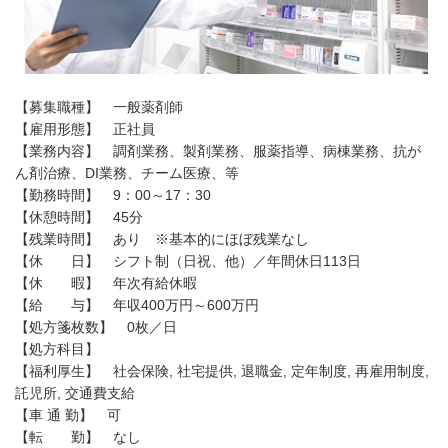
【募集職種】 一般薬剤師
【雇用形態】 正社員
【業務内容】 調剤業務、製剤業務、服薬指導、病棟業務、抗が
ん剤治療、DI業務、チーム医療、等
【勤務時間】 9：00～17：30
【休憩時間】 45分
【残業時間】 あり ※基本的にほぼ残業なし
【休 日】 シフト制（日祝、他）／年間休日113日
【休 暇】 年次有給休暇
【給 与】 年収400万円～600万円
【処方箋枚数】 0枚／日
【処方科目】
【福利厚生】 社会保険, 社宅提供, 退職金, 定年制度, 再雇用制度,
託児所, 交通費支給
【車 通 勤】 可
【転 勤】 なし