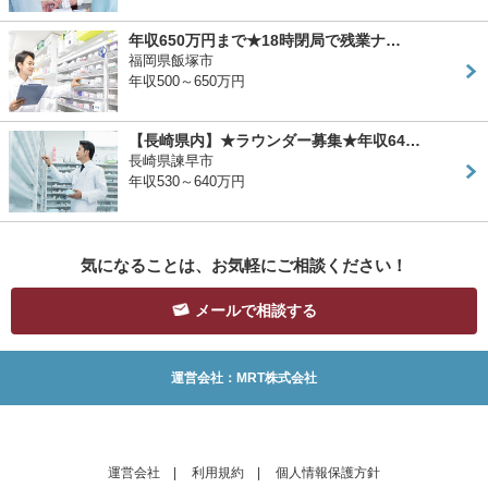
年収650万円まで★18時閉局で残業ナ…
福岡県飯塚市
年収500～650万円
【長崎県内】★ラウンダー募集★年収64…
長崎県諫早市
年収530～640万円
気になることは、お気軽にご相談ください！
メールで相談する
運営会社：MRT株式会社
運営会社
|
利用規約
|
個人情報保護方針