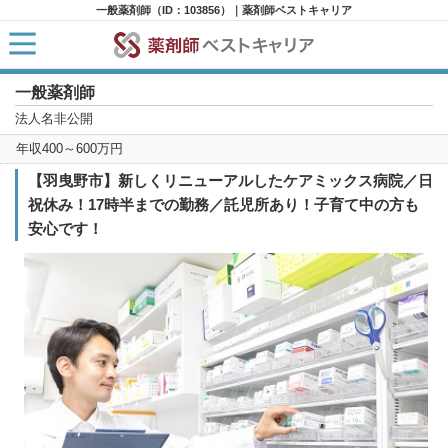
一般薬剤師（ID：103856）｜薬剤師ベストキャリア
一般薬剤師
HOME
求人検索
法人名非公開
新着求人
年収400～600万円
求人ランキング
キャリアアドバイザー紹介
【羽曳野市】新しくリニューアルしたケアミックス病院／日
コラム
祝休み！17時半までの勤務／託児所あり！子育て中の方も
転職支援サービスに申し込む
安心です！