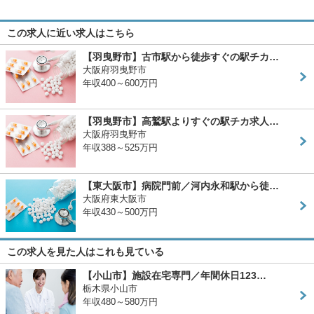
この求人に近い求人はこちら
【羽曳野市】古市駅から徒歩すぐの駅チカ…
大阪府羽曳野市
年収400～600万円
【羽曳野市】高鷲駅よりすぐの駅チカ求人…
大阪府羽曳野市
年収388～525万円
【東大阪市】病院門前／河内永和駅から徒…
大阪府東大阪市
年収430～500万円
この求人を見た人はこれも見ている
【小山市】施設在宅専門／年間休日123…
栃木県小山市
年収480～580万円