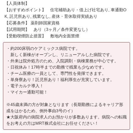
【人員体制】
【おすすめポイント】 住宅補助あり・借上げ社宅あり, 車通勤O
K, 託児所あり, 残業なし, 産休・育休取得実績あり
【応募条件】 薬剤師国家資格
【試用期間】 あり（3ヶ月／条件変更なし）
【受動喫煙防止措置】 敷地内全面禁煙
・約200床弱のケアミックス病院です。
新しく新棟がオープンし、リニューアルした病院です。
・外来は院外処方のため、入院調剤・病棟業務が中心です。
・日祝休み！17時半までの勤務で残業も少なめです。
・チーム医療の一員として、専門性を発揮できます。
・単身寮あり！託児所あり！福利厚生が充実しています。
・電子カルテ導入！
・マイカー通勤可能！
※45歳未満の方が対象となります（長期勤務によるキャリア形
成をはかるため、例外事由3号のイ）
★大阪府内の病院求人のお預かりが多数あります。病院への転職
をお考えの方はMRT株式会社にお任せください！