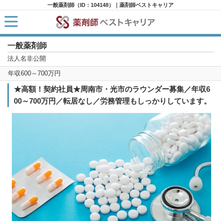
一般薬剤師（ID：104148）｜薬剤師ベストキャリア
一般薬剤師
HOME
求人検索
法人名非公開
新着求人
年収600～700万円
求人ランキング
キャリアアドバイザー紹介
★高額！契約社員★周南市・光市のラウンダー募集／年収6
コラム
00～700万円／転居なし／労務管理もしっかりしています。
転職支援サービスに申し込む