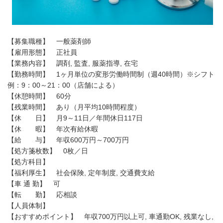
【募集職種】 一般薬剤師
【雇用形態】 正社員
【業務内容】 調剤, 監査, 服薬指導, 在宅
【勤務時間】 1ヶ月単位の変形労働時間制（週40時間）※シフト
例：9：00～21：00（店舗による）
【休憩時間】 60分
【残業時間】 あり（月平均10時間程度）
【休 日】 月9～11日／年間休日117日
【休 暇】 年次有給休暇
【給 与】 年収600万円～700万円
【処方箋枚数】 0枚／日
【処方科目】
【福利厚生】 社会保険, 定年制度, 交通費支給
【車 通 勤】 可
【転 勤】 応相談
【人員体制】
【おすすめポイント】 年収700万円以上可, 車通勤OK, 残業なし,