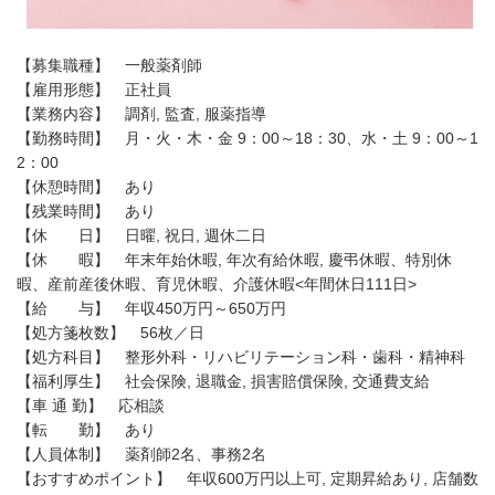
【募集職種】 一般薬剤師
【雇用形態】 正社員
【業務内容】 調剤, 監査, 服薬指導
【勤務時間】 月・火・木・金 9：00～18：30、水・土 9：00～1
2：00
【休憩時間】 あり
【残業時間】 あり
【休 日】 日曜, 祝日, 週休二日
【休 暇】 年末年始休暇, 年次有給休暇, 慶弔休暇、特別休
暇、産前産後休暇、育児休暇、介護休暇<年間休日111日>
【給 与】 年収450万円～650万円
【処方箋枚数】 56枚／日
【処方科目】 整形外科・リハビリテーション科・歯科・精神科
【福利厚生】 社会保険, 退職金, 損害賠償保険, 交通費支給
【車 通 勤】 応相談
【転 勤】 あり
【人員体制】 薬剤師2名、事務2名
【おすすめポイント】 年収600万円以上可, 定期昇給あり, 店舗数