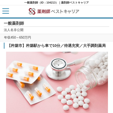
一般薬剤師（ID：104213）｜薬剤師ベストキャリア
一般薬剤師
HOME
求人検索
法人名非公開
新着求人
年収450～650万円
求人ランキング
キャリアアドバイザー紹介
【杵築市】杵築駅から車で10分／待遇充実／大手調剤薬局
コラム
転職支援サービスに申し込む