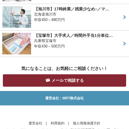
【旭川市】17時終業／残業少なめ♪／マ…
北海道旭川市
年収450～490万円
【宝塚市】大手求人／時間外手当1分単位…
兵庫県宝塚市
年収430～500万円
気になることは、お気軽にご相談ください！
メールで相談する
運営会社：MRT株式会社
運営会社
|
利用規約
|
個人情報保護方針