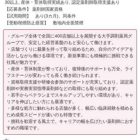
30以上, 産休・育休取得実績あり, 認定薬剤師取得支援あり
【応募条件】 薬剤師国家資格
【試用期間】 あり(3カ月)、同条件
【受動喫煙防止措置】 敷地内全面禁煙
・グループ全体で全国に400店舗以上を展開する大手調剤薬局グ
ループで、安定した経営基盤のもと安心して働けます。
・店舗づくりに裁量を持って取り組めるため、自分のアイデアを
活かしながら働ける環境です。新規事業にも積極的に挑戦できる
社風が魅力です。
・産休・育休制度が整っており、復帰後のサポートも万全。ライ
フステージが変わっても長く働き続けられます。
・資格取得支援や研修会参加のサポートが充実しており、認定薬
剤師や実務実習指導薬剤師などの取得にも取り組めます。
・若手からベテランまでスキルアップしやすい環境があり、キャ
リアを伸ばしたい方にも最適です。
・多様な処方に触れられる店舗が多く、幅広い臨床経験を積める
ため成長スピードが速いのも特徴です。
・挑戦を歓迎する風土で、キャリアの幅を広げたい薬剤師におす
すめの職場です。