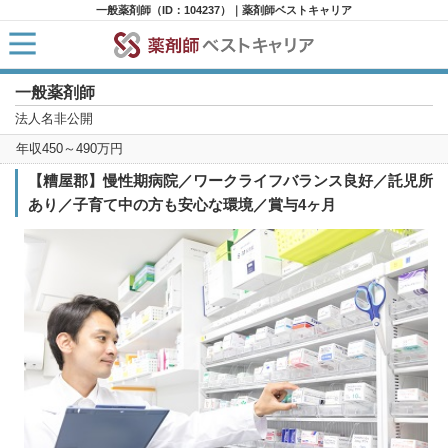
一般薬剤師（ID：104237）｜薬剤師ベストキャリア
一般薬剤師
HOME
求人検索
法人名非公開
新着求人
年収450～490万円
求人ランキング
キャリアアドバイザー紹介
【糟屋郡】慢性期病院／ワークライフバランス良好／託児所
コラム
あり／子育て中の方も安心な環境／賞与4ヶ月
転職支援サービスに申し込む