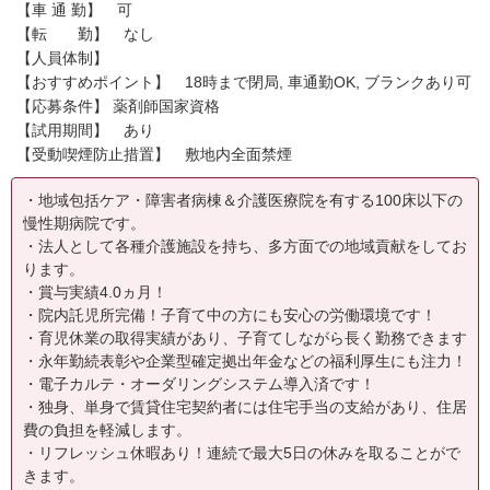
【車 通 勤】 可
【転 勤】 なし
【人員体制】
【おすすめポイント】 18時まで閉局, 車通勤OK, ブランクあり可
【応募条件】 薬剤師国家資格
【試用期間】 あり
【受動喫煙防止措置】 敷地内全面禁煙
・地域包括ケア・障害者病棟＆介護医療院を有する100床以下の
慢性期病院です。
・法人として各種介護施設を持ち、多方面での地域貢献をしてお
ります。
・賞与実績4.0ヵ月！
・院内託児所完備！子育て中の方にも安心の労働環境です！
・育児休業の取得実績があり、子育てしながら長く勤務できます
・永年勤続表彰や企業型確定拠出年金などの福利厚生にも注力！
・電子カルテ・オーダリングシステム導入済です！
・独身、単身で賃貸住宅契約者には住宅手当の支給があり、住居
費の負担を軽減します。
・リフレッシュ休暇あり！連続で最大5日の休みを取ることがで
きます。