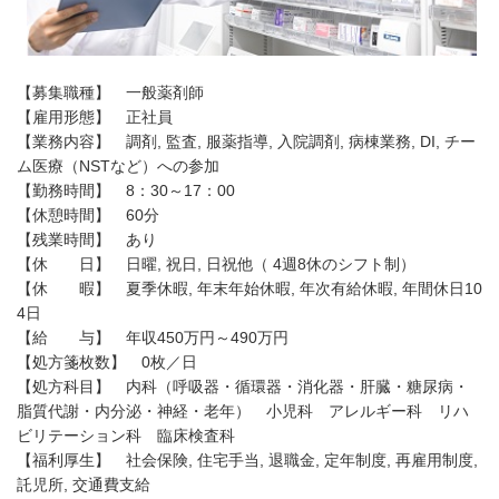
【募集職種】 一般薬剤師
【雇用形態】 正社員
【業務内容】 調剤, 監査, 服薬指導, 入院調剤, 病棟業務, DI, チー
ム医療（NSTなど）への参加
【勤務時間】 8：30～17：00
【休憩時間】 60分
【残業時間】 あり
【休 日】 日曜, 祝日, 日祝他（ 4週8休のシフト制）
【休 暇】 夏季休暇, 年末年始休暇, 年次有給休暇, 年間休日10
4日
【給 与】 年収450万円～490万円
【処方箋枚数】 0枚／日
【処方科目】 内科（呼吸器・循環器・消化器・肝臓・糖尿病・
脂質代謝・内分泌・神経・老年） 小児科 アレルギー科 リハ
ビリテーション科 臨床検査科
【福利厚生】 社会保険, 住宅手当, 退職金, 定年制度, 再雇用制度,
託児所, 交通費支給