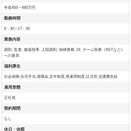
年収450～490万円
勤務時間
8：30～17：00
業務内容
調剤, 監査, 服薬指導, 入院調剤, 病棟業務, DI, チーム医療（NSTなど）
への参加
福利厚生
社会保険,住宅手当,退職金,定年制度,再雇用制度,託児所,交通費支給
雇用形態
正社員
契約期間
なし
休日・休暇