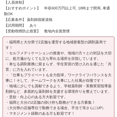
【人員体制】
【おすすめポイント】 年収600万円以上可, 18時まで閉局, 車通
勤OK
【応募条件】 薬剤師国家資格
【試用期間】 あり
【受動喫煙防止措置】 敷地内全面禁煙
・福岡県と大分県で2店舗を運営する地域密着型の調剤薬局で
す！
・セルフメディケーションの推進や、地域の方々との対話を大切
に、処方箋がなくても立ち寄れる場所を目指しています。
・単なる調剤業務に留まらず、学生実習の受け入れを通じた「共
育」に力を入れています。
・「仕事もプライベートも全力投球」ワークライフバランスを大
事に！そして、チームワークを大事にした社風が自慢です！
・地域に少しでも貢献できるよう、学校薬剤師・実務実習指導薬
剤師など、多面的な薬剤師を支援する環境作りを整えています。
・意欲・向上心のある方大歓迎です。
・福岡と大分の2店舗の掛け持ち勤務ができる方募集！
（大分県の店舗専任で勤務できる場合、手当て等さらにUP）
・マネジメント経験のある方も歓迎です！