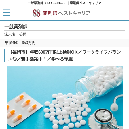
一般薬剤師（ID：104460）｜薬剤師ベストキャリア
一般薬剤師
HOME
求人検索
法人名非公開
新着求人
年収450～650万円
求人ランキング
キャリアアドバイザー紹介
【福岡市】年収600万円以上検討OK／ワークライフバラン
コラム
ス◎／若手活躍中！／学べる環境
転職支援サービスに申し込む