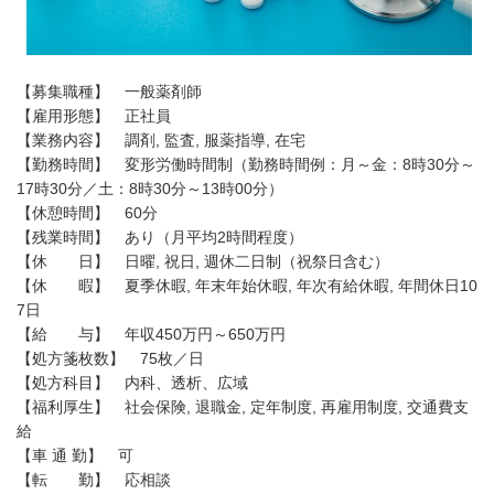
【募集職種】 一般薬剤師
【雇用形態】 正社員
【業務内容】 調剤, 監査, 服薬指導, 在宅
【勤務時間】 変形労働時間制（勤務時間例：月～金：8時30分～
17時30分／土：8時30分～13時00分）
【休憩時間】 60分
【残業時間】 あり（月平均2時間程度）
【休 日】 日曜, 祝日, 週休二日制（祝祭日含む）
【休 暇】 夏季休暇, 年末年始休暇, 年次有給休暇, 年間休日10
7日
【給 与】 年収450万円～650万円
【処方箋枚数】 75枚／日
【処方科目】 内科、透析、広域
【福利厚生】 社会保険, 退職金, 定年制度, 再雇用制度, 交通費支
給
【車 通 勤】 可
【転 勤】 応相談