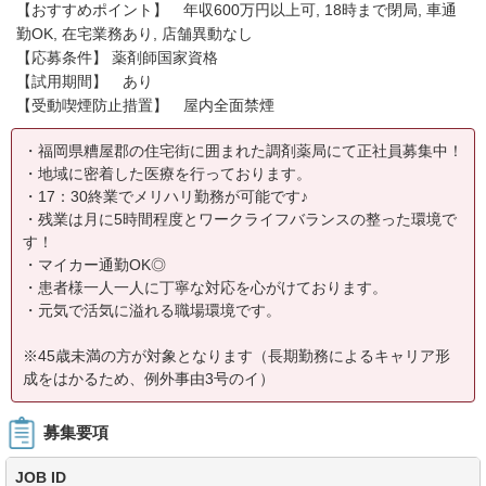
【おすすめポイント】 年収600万円以上可, 18時まで閉局, 車通
勤OK, 在宅業務あり, 店舗異動なし
【応募条件】 薬剤師国家資格
【試用期間】 あり
【受動喫煙防止措置】 屋内全面禁煙
・福岡県糟屋郡の住宅街に囲まれた調剤薬局にて正社員募集中！
・地域に密着した医療を行っております。
・17：30終業でメリハリ勤務が可能です♪
・残業は月に5時間程度とワークライフバランスの整った環境で
す！
・マイカー通勤OK◎
・患者様一人一人に丁寧な対応を心がけております。
・元気で活気に溢れる職場環境です。
※45歳未満の方が対象となります（長期勤務によるキャリア形
成をはかるため、例外事由3号のイ）
募集要項
JOB ID