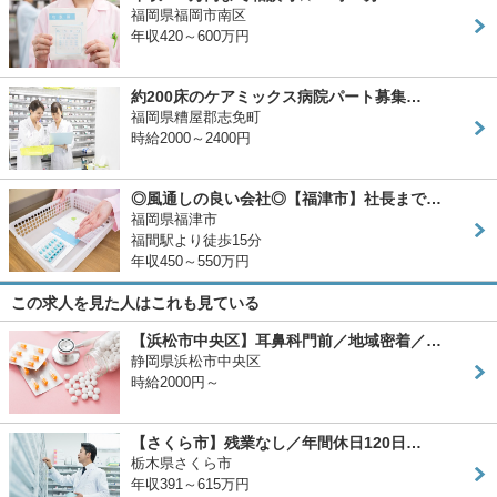
福岡県福岡市南区
年収420～600万円
約200床のケアミックス病院パート募集…
福岡県糟屋郡志免町
時給2000～2400円
◎風通しの良い会社◎【福津市】社長まで…
福岡県福津市
福間駅より徒歩15分
年収450～550万円
この求人を見た人はこれも見ている
【浜松市中央区】耳鼻科門前／地域密着／…
静岡県浜松市中央区
時給2000円～
【さくら市】残業なし／年間休日120日…
栃木県さくら市
年収391～615万円