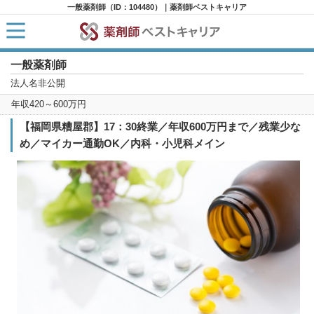
一般薬剤師（ID：104480）｜薬剤師ベストキャリア
一般薬剤師
HOME
求人検索
法人名非公開
新着求人
年収420～600万円
求人ランキング
キャリアアドバイザー紹介
【福岡県糟屋郡】17：30終業／年収600万円まで／残業少な
コラム
め／マイカー通勤OK／内科・小児科メイン
転職支援サービスに申し込む