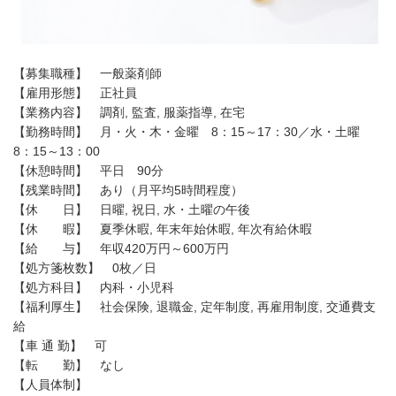
【募集職種】 一般薬剤師
【雇用形態】 正社員
【業務内容】 調剤, 監査, 服薬指導, 在宅
【勤務時間】 月・火・木・金曜 8：15～17：30／水・土曜
8：15～13：00
【休憩時間】 平日 90分
【残業時間】 あり（月平均5時間程度）
【休 日】 日曜, 祝日, 水・土曜の午後
【休 暇】 夏季休暇, 年末年始休暇, 年次有給休暇
【給 与】 年収420万円～600万円
【処方箋枚数】 0枚／日
【処方科目】 内科・小児科
【福利厚生】 社会保険, 退職金, 定年制度, 再雇用制度, 交通費支
給
【車 通 勤】 可
【転 勤】 なし
【人員体制】