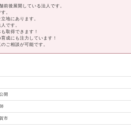
舗前後展開している法人です。
です。
な立地にあります。
法人です。
休も取得できます！
の育成にも注力しています！
収のご相談が可能です。
非公開
剤師
賀市
局