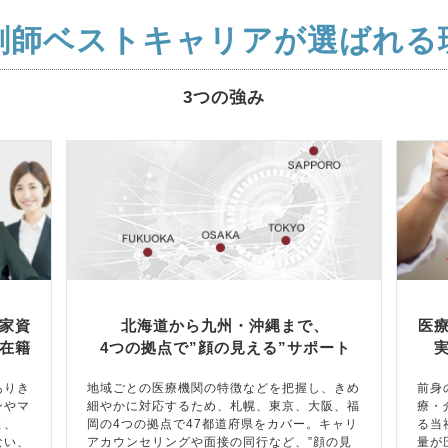
剤師ベストキャリアが選ばれる
3つの強み
家資
北海道から九州・沖縄まで、
医
在籍
4つの拠点で”顔の見える”サポート
ありき
地域ごとの医療機関の特徴などを把握し、きめ
前身
ンやマ
細やかに対応するため、札幌、東京、大阪、福
療・
と、
岡の4つの拠点で47都道府県をカバー。キャリ
る当
ない、
アカウンセリングや面接の同行など、”顔の見
量が