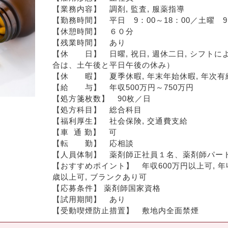
【業務内容】　調剤, 監査, 服薬指導
【勤務時間】　平日　9：00～18：00／土曜　9：
【休憩時間】　６０分
【残業時間】　あり
【休　　日】　日曜, 祝日, 週休二日, シフ
合は、土午後と平日午後の休み）
【休　　暇】　夏季休暇, 年末年始休暇, 年次有
【給　　与】　年収500万円～750万円
【処方箋枚数】　90枚／日
【処方科目】　総合科目
【福利厚生】　社会保険, 交通費支給
【車  通 勤】　可
【転　　勤】　応相談
【人員体制】　薬剤師正社員１名、薬剤師パー
【おすすめポイント】　年収600万円以上可, 年収7
歳以上可, ブランクあり可
【応募条件】 薬剤師国家資格
【試用期間】　あり
【受動喫煙防止措置】　敷地内全面禁煙