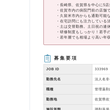
・長崎県、佐賀県を中心に5店
・佐賀市内の病院門前の店舗
・久留米市内からも通勤可能
・在宅訪問にも注力している
・土は交替勤務。土日祝の連
・研修制度もしっかり！若手
・若年層でも相場より高い年
募集要項
JOB ID
333969
勤務先名
法人名
職種
管理薬
勤務地
佐賀県佐
施設形態
調剤薬