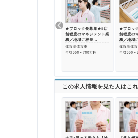
★ブロック長募集★5店
★ブロッ
舗程度のマネジメント業
舗程度の
務／地域に根差…
務／地域
佐賀県佐賀市
佐賀県佐賀
年収550～700万円
年収550～
この求人情報を見た人はこ