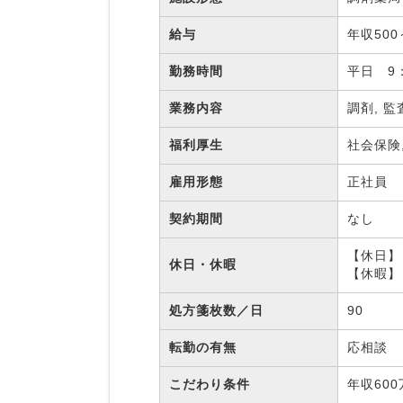
給与
年収500
勤務時間
平日 9：
業務内容
調剤, 監
福利厚生
社会保険
雇用形態
正社員
契約期間
なし
【休日】
休日・休暇
【休暇】
処方箋枚数／日
90
転勤の有無
応相談
こだわり条件
年収60