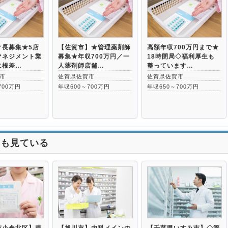
>
ク長募集★5店
【佐賀市】★管理薬剤師
高額年収700万円まで★
マネジメント業
募集★年収700万円／一
18時閉局◇福利厚生も
に根差…
人薬剤師店舗…
整っています…
市
佐賀県佐賀市
佐賀県佐賀市
700万円
年収600～700万円
年収650～700万円
れも見ている