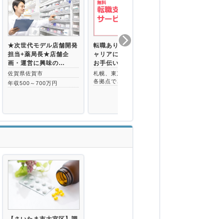
★次世代モデル店舗開発
転職ありきではない、キ
【佐賀市】★
担当+薬局長★店舗企
ャリアに関するあらゆる
募集★年収7
画・運営に興味の…
お手伝いをいた…
通勤可能♪／
佐賀県佐賀市
札幌、東京、大阪、福岡の
佐賀県佐賀市
各拠点で、全国…
年収500～700万円
年収600～70