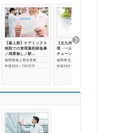
【築上郡】ケアミックス
【北九州市若松区】管
【北九州市若
病院での管理薬剤師急募
理・一人薬剤師／中規模
無し◇年収6
／残業無し／駅…
チェーン／ヘルプ…
処方枚数少な
福岡県築上郡吉富町
福岡県北九州市若松区
福岡県北九州
年収650～700万円
年収550～720万円
若松駅より徒歩
年収600万円～