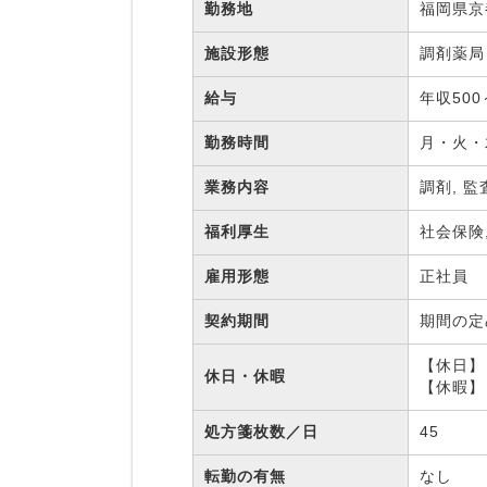
勤務地
福岡県京
施設形態
調剤薬
給与
年収500
勤務時間
月・火・
業務内容
調剤, 監
福利厚生
社会保険
雇用形態
正社員
契約期間
期間の
【休日】
休日・休暇
【休暇】
処方箋枚数／日
45
転勤の有無
なし