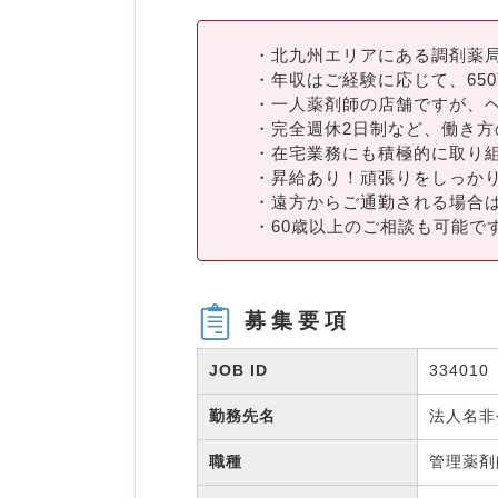
・北九州エリアにある調剤薬
・年収はご経験に応じて、65
・一人薬剤師の店舗ですが、
・完全週休2日制など、働き方
・在宅業務にも積極的に取り
・昇給あり！頑張りをしっか
・遠方からご通勤される場合
・60歳以上のご相談も可能で
募集要項
JOB ID
334010
勤務先名
法人名
職種
管理薬