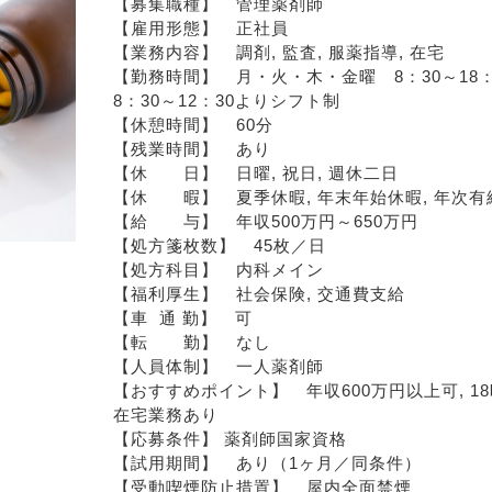
【募集職種】　管理薬剤師
【雇用形態】　正社員
【業務内容】　調剤, 監査, 服薬指導, 在宅
【勤務時間】　月・火・木・金曜　8：30～18：0
8：30～12：30よりシフト制
【休憩時間】　60分
【残業時間】　あり
【休　　日】　日曜, 祝日, 週休二日
【休　　暇】　夏季休暇, 年末年始休暇, 年次有
【給　　与】　年収500万円～650万円
【処方箋枚数】　45枚／日
【処方科目】　内科メイン
【福利厚生】　社会保険, 交通費支給
【車  通 勤】　可
【転　　勤】　なし
【人員体制】　一人薬剤師
【おすすめポイント】　年収600万円以上可, 18時
在宅業務あり
【応募条件】 薬剤師国家資格
【試用期間】　あり（1ヶ月／同条件）
【受動喫煙防止措置】　屋内全面禁煙