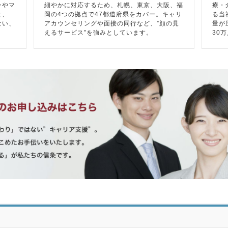
ンやマ
細やかに対応するため、札幌、東京、大阪、福
療・
と、
岡の4つの拠点で47都道府県をカバー。キャリ
る当
ない、
アカウンセリングや面接の同行など、”顔の見
量が
えるサービス”を強みとしています。
30