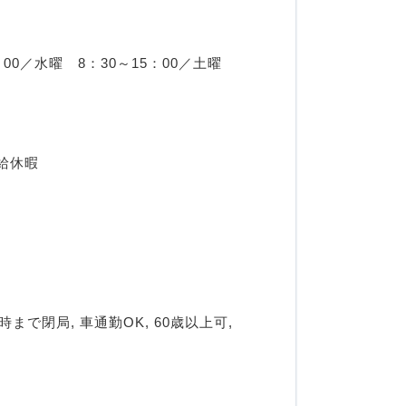
0／水曜　8：30～15：00／土曜　
給休暇
まで閉局, 車通勤OK, 60歳以上可, 