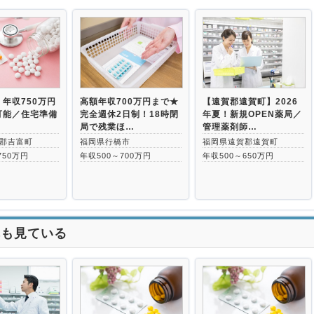
>
年収750万円
高額年収700万円まで★
【遠賀郡遠賀町】2026
可能／住宅準備
完全週休2日制！18時閉
年夏！新規OPEN薬局／
局で残業ほ…
管理薬剤師…
郡吉富町
福岡県行橋市
福岡県遠賀郡遠賀町
750万円
年収500～700万円
年収500～650万円
れも見ている