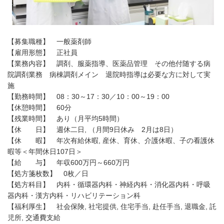
【募集職種】 一般薬剤師
【雇用形態】 正社員
【業務内容】 調剤、服薬指導、医薬品管理 その他付随する病
院調剤業務 病棟調剤メイン 退院時指導は必要な方に対して実
施
【勤務時間】 08：30～17：30／10：00～19：00
【休憩時間】 60分
【残業時間】 あり（月平均5時間）
【休 日】 週休二日, （月間9日休み 2月は8日）
【休 暇】 年次有給休暇, 産休、育休、介護休暇、子の看護休
暇等＜年間休日107日＞
【給 与】 年収600万円～660万円
【処方箋枚数】 0枚／日
【処方科目】 内科・循環器内科・神経内科・消化器内科・呼吸
器内科・漢方内科・リハビリテーション科
【福利厚生】 社会保険, 社宅提供, 住宅手当, 赴任手当, 退職金, 託
児所, 交通費支給