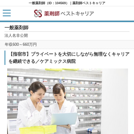
一般薬剤師（ID：104569）｜薬剤師ベストキャリア
一般薬剤師
HOME
求人検索
法人名非公開
新着求人
年収600～660万円
求人ランキング
キャリアアドバイザー紹介
【指宿市】プライベートを大切にしながら無理なくキャリア
コラム
を継続できる／ケアミックス病院
転職支援サービスに申し込む