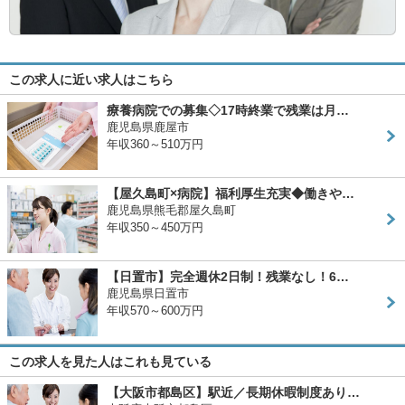
この求人に近い求人はこちら
療養病院での募集◇17時終業で残業は月…
鹿児島県鹿屋市
年収360～510万円
【屋久島町×病院】福利厚生充実◆働きや…
鹿児島県熊毛郡屋久島町
年収350～450万円
【日置市】完全週休2日制！残業なし！6…
鹿児島県日置市
年収570～600万円
この求人を見た人はこれも見ている
【大阪市都島区】駅近／長期休暇制度あり…