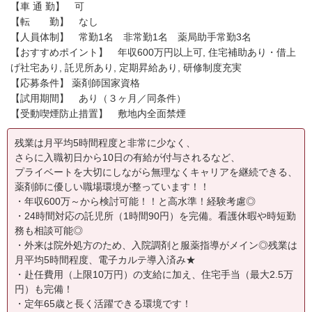
【車 通 勤】 可
【転 勤】 なし
【人員体制】 常勤1名 非常勤1名 薬局助手常勤3名
【おすすめポイント】 年収600万円以上可, 住宅補助あり・借上
げ社宅あり, 託児所あり, 定期昇給あり, 研修制度充実
【応募条件】 薬剤師国家資格
【試用期間】 あり（３ヶ月／同条件）
【受動喫煙防止措置】 敷地内全面禁煙
残業は月平均5時間程度と非常に少なく、
さらに入職初日から10日の有給が付与されるなど、
プライベートを大切にしながら無理なくキャリアを継続できる、
薬剤師に優しい職場環境が整っています！！
・年収600万～から検討可能！！と高水準！経験考慮◎
・24時間対応の託児所（1時間90円）を完備。看護休暇や時短勤
務も相談可能◎
・外来は院外処方のため、入院調剤と服薬指導がメイン◎残業は
月平均5時間程度、電子カルテ導入済み★
・赴任費用（上限10万円）の支給に加え、住宅手当（最大2.5万
円）も完備！
・定年65歳と長く活躍できる環境です！