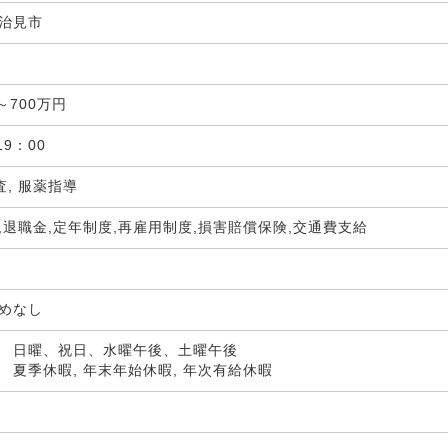
治見市
局
～700万円
19：00
査, 服薬指導
,退職金,定年制度,再雇用制度,損害賠償保険,交通費支給
定めなし
 日曜、祝日、水曜午後、土曜午後
 夏季休暇, 年末年始休暇, 年次有給休暇