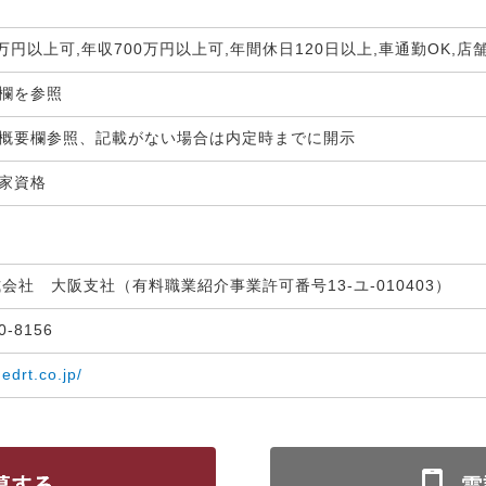
0万円以上可,年収700万円以上可,年間休日120日以上,車通勤OK,店
生欄を参照
概要欄参照、記載がない場合は内定時までに開示
国家資格
式会社 大阪支社（有料職業紹介事業許可番号13-ユ-010403）
30-8156
medrt.co.jp/