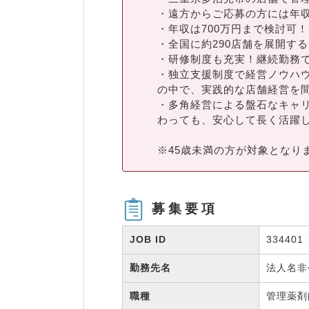
・遠方からご応募の方には年
・年収は700万円まで検討可！
・全国に約290店舗を展開す
・研修制度も充実！継続勤務で
・独立支援制度で経営ノウハ
の中で、実践的な店舗経営を
・多角経営による盤石なキャ
わっても、安心して長く活躍
※45歳未満の方が対象となり
募集要項
JOB ID
334401
勤務先名
法人名
職種
管理薬