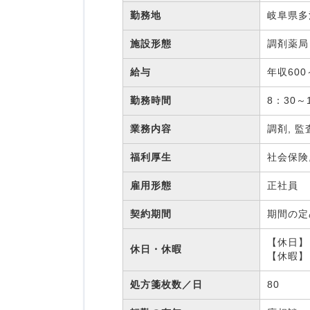
勤務地
岐阜県多
施設形態
調剤薬
給与
年収600
勤務時間
8：30～
業務内容
調剤, 監
福利厚生
社会保険
雇用形態
正社員
契約期間
期間の
【休日】
休日・休暇
【休暇】
処方箋枚数／日
80