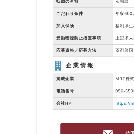
転勤の有無
応相談
こだわり条件
年収60
加入保険
福利厚
受動喫煙防止措置事項
上記求人
応募資格／応募方法
薬剤師
企業情報
掲載企業
MRT株
電話番号
050-55
会社HP
https://