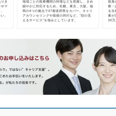
ありき
地域ごとの医療機関の特徴などを把握し、きめ
前身
ンやマ
細やかに対応するため、札幌、東京、大阪、福
療・
と、
岡の4つの拠点で47都道府県をカバー。キャリ
る当
ない、
アカウンセリングや面接の同行など、”顔の見
量が
えるサービス”を強みとしています。
30