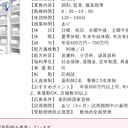
【業務内容】　調剤, 監査, 服薬指導
【勤務時間】　8：30～19：00
【休憩時間】　120～150分
【残業時間】　あり
【休　　日】　日曜、祝日、水曜午後、土曜午
【休　　暇】　夏季休暇, 年末年始休暇, 年次有
【給　　与】　年収600万円～700万円
【処方箋枚数】　80枚／日
【処方科目】　皮膚科、小児科、泌尿器科　
【福利厚生】　社会保険, 退職金, 定年制度, 再
【車  通 勤】　可
【転　　勤】　応相談
【人員体制】　薬剤師2名　事務2.5名体制
【おすすめポイント】　年収600万円以上可, 年収
上, 車通勤OK, 店舗数30以上
【応募条件】 薬剤師国家資格
【試用期間】　あり（3ヶ月）試用期間中の雇
【受動喫煙防止措置】　敷地内全面禁煙
理薬剤師を募集しています。