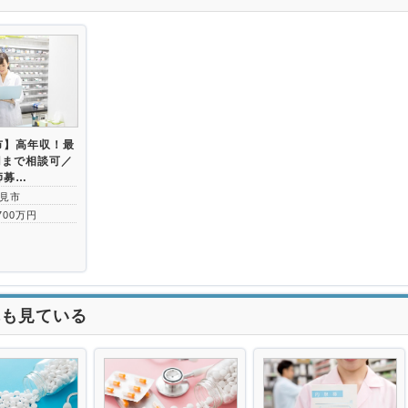
市】高年収！最
円まで相談可／
師募…
見市
700万円
れも見ている