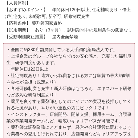
【人員体制】
【おすすめポイント】 年間休日120日以上, 住宅補助あり・借上
げ社宅あり, 未経験可, 新卒可, 研修制度充実
【応募条件】 薬剤師国家資格
【試用期間】 あり（3ヶ月）、試用期間中の雇用条件の変更なし
【受動喫煙防止措置】 屋内全面禁煙
・全国に約380店舗展開している大手調剤薬局法人です。
・上場企業のグループ会社ならではの安心感と、充実した福利厚
生、研修制度があります。
・年間休日122日以上
・社宅制度あり！遠方から就職をされる方には家賃の最大約9割
を会社が負担（規定あり）
・各種研修制度も充実！新人研修はもちろん、エキスパート研修
など多彩な研修制度あり！
・薬局を良くする薬剤師としてのアイデアの実現を後押ししてく
れる社風があり、やりがい重視の方にピッタリです！
・インストラクター、店舗開発、開業支援、採用チーム、介護事
業の事業開発チームなど、幅広いキャリアパスが可能です。
・薬剤師は調剤業務にとどまらず、経営や会社運営に関わるよう
な業務への登用も行われており、店舗開発などキャリアアップを