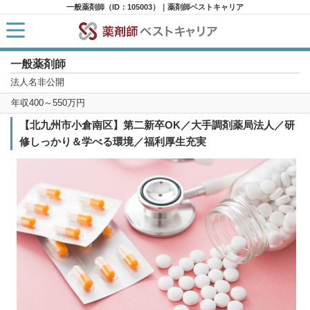
一般薬剤師（ID：105003）｜薬剤師ベストキャリア
一般薬剤師
HOME
求人検索
法人名非公開
新着求人
年収400～550万円
求人ランキング
キャリアアドバイザー紹介
【北九州市小倉南区】第二新卒OK／大手調剤薬局法人／研
コラム
修しっかり＆学べる環境／福利厚生充実
転職支援サービスに申し込む