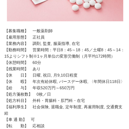
【募集職種】 一般薬剤師
【雇用形態】 正社員
【業務内容】 調剤, 監査, 服薬指導, 在宅
【勤務時間】 営業時間：平日8：45～18：45／土曜8：45～14：
15よりシフト制※1ヶ月単位の変形労働制（月平均172時間）
【休憩時間】 60分
【残業時間】 あり
【休 日】 日曜, 祝日, 月9,10日程度
【休 暇】 年次有給休暇, バースデー休暇, 〈年間休日118日〉
【給 与】 年収520万円～650万円
【処方箋枚数】 0枚／日
【処方科目】 外科・胃腸科・肛門科・在宅
【福利厚生】 社会保険, 退職金, 定年制度, 再雇用制度, 交通費支
給
【車 通 勤】 可
【転 勤】 応相談