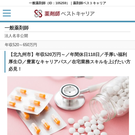
一般薬剤師（ID：105259）｜薬剤師ベストキャリア
一般薬剤師
HOME
求人検索
法人名非公開
新着求人
年収520～650万円
求人ランキング
キャリアアドバイザー紹介
【北九州市】年収520万円～／年間休日118日／手厚い福利
コラム
厚生◎／豊富なキャリアパス／在宅業務スキルを上げたい方
転職支援サービスに申し込む
必見！