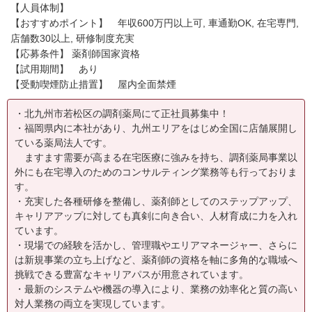
【人員体制】
【おすすめポイント】 年収600万円以上可, 車通勤OK, 在宅専門,
店舗数30以上, 研修制度充実
【応募条件】 薬剤師国家資格
【試用期間】 あり
【受動喫煙防止措置】 屋内全面禁煙
・北九州市若松区の調剤薬局にて正社員募集中！
・福岡県内に本社があり、九州エリアをはじめ全国に店舗展開し
ている薬局法人です。
ますます需要が高まる在宅医療に強みを持ち、調剤薬局事業以
外にも在宅導入のためのコンサルティング業務等も行っておりま
す。
・充実した各種研修を整備し、薬剤師としてのステップアップ、
キャリアアップに対しても真剣に向き合い、人材育成に力を入れ
ています。
・現場での経験を活かし、管理職やエリアマネージャー、さらに
は新規事業の立ち上げなど、薬剤師の資格を軸に多角的な職域へ
挑戦できる豊富なキャリアパスが用意されています。
・最新のシステムや機器の導入により、業務の効率化と質の高い
対人業務の両立を実現しています。