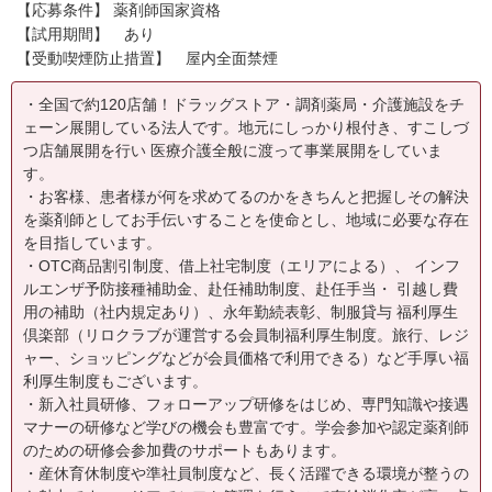
【応募条件】 薬剤師国家資格
【試用期間】 あり
【受動喫煙防止措置】 屋内全面禁煙
・全国で約120店舗！ドラッグストア・調剤薬局・介護施設をチ
ェーン展開している法人です。地元にしっかり根付き、すこしづ
つ店舗展開を行い 医療介護全般に渡って事業展開をしていま
す。
・お客様、患者様が何を求めてるのかをきちんと把握しその解決
を薬剤師としてお手伝いすることを使命とし、地域に必要な存在
を目指しています。
・OTC商品割引制度、借上社宅制度（エリアによる）、 インフ
ルエンザ予防接種補助金、赴任補助制度、赴任手当・ 引越し費
用の補助（社内規定あり）、永年勤続表彰、制服貸与 福利厚生
倶楽部（リロクラブが運営する会員制福利厚生制度。旅行、レジ
ャー、ショッピングなどが会員価格で利用できる）など手厚い福
利厚生制度もございます。
・新入社員研修、フォローアップ研修をはじめ、専門知識や接遇
マナーの研修など学びの機会も豊富です。学会参加や認定薬剤師
のための研修会参加費のサポートもあります。
・産休育休制度や準社員制度など、長く活躍できる環境が整うの