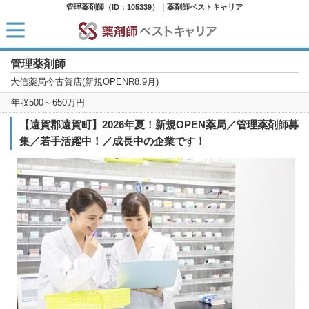
管理薬剤師（ID：105339）｜薬剤師ベストキャリア
管理薬剤師
HOME
求人検索
大信薬局今古賀店(新規OPENR8.9月)
新着求人
年収500～650万円
求人ランキング
キャリアアドバイザー紹介
【遠賀郡遠賀町】2026年夏！新規OPEN薬局／管理薬剤師募
コラム
集／若手活躍中！／成長中の企業です！
転職支援サービスに申し込む