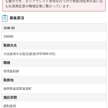
も魅力です。エリアでシフト管理を行うので有給消化率が高い点
も社員満足度や職場定着に繋がっています。
募集要項
JOB ID
336885
勤務先名
大信薬局今古賀店(新規OPENR8.9月)
職種
管理薬剤師
勤務地
福岡県遠賀郡遠賀町
施設形態
調剤薬局