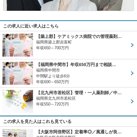
この求人に近い求人はこちら
【築上郡】ケアミックス病院での管理薬剤…
福岡県築上郡吉富町
年収650～700万円
【福岡県中間市】年収650万円まで相談…
福岡県中間市
中間駅より徒歩6分
年収600～650万円
【北九州市若松区】管理・一人薬剤師／中…
福岡県北九州市若松区
年収550～720万円
この求人を見た人はこれも見ている
【大阪市阿倍野区】定着率◎／風通しが良…