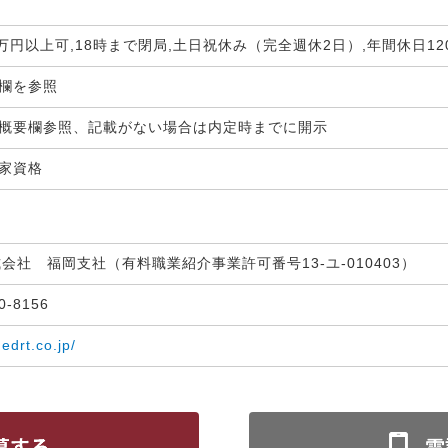
0万円以上可,18時まで閉局,土日祝休み（完全週休2日）,年間休日1
生欄を参照
概要欄参照、記載がない場合は内定時までに開示
国家資格
式会社 福岡支社（有料職業紹介事業許可番号13-ユ-010403）
30-8156
medrt.co.jp/