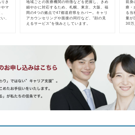
ありき
地域ごとの医療機関の特徴などを把握し、きめ
前身
ンやマ
細やかに対応するため、札幌、東京、大阪、福
療・
と、
岡の4つの拠点で47都道府県をカバー。キャリ
る当
ない、
アカウンセリングや面接の同行など、”顔の見
量が
えるサービス”を強みとしています。
30