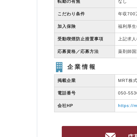
転勤の有無
なし
こだわり条件
年収70
加入保険
福利厚
受動喫煙防止措置事項
上記求人
応募資格／応募方法
薬剤師
企業情報
掲載企業
MRT株
電話番号
050-55
会社HP
https://