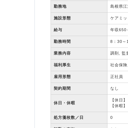
勤務地
島根県江
施設形態
ケアミ
給与
年収650
勤務時間
8：30～
業務内容
調剤, 監
福利厚生
社会保険
雇用形態
正社員
契約期間
なし
【休日】 
休日・休暇
【休暇】
処方箋枚数／日
0