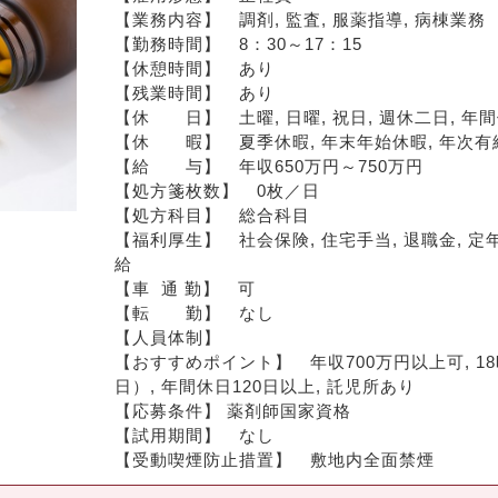
【業務内容】　調剤, 監査, 服薬指導, 病棟業務
【勤務時間】　8：30～17：15
【休憩時間】　あり
【残業時間】　あり
【休　　日】　土曜, 日曜, 祝日, 週休二日, 年
【休　　暇】　夏季休暇, 年末年始休暇, 年次有
【給　　与】　年収650万円～750万円
【処方箋枚数】　0枚／日
【処方科目】　総合科目
【福利厚生】　社会保険, 住宅手当, 退職金, 定年
給
【車  通 勤】　可
【転　　勤】　なし
【人員体制】　
【おすすめポイント】　年収700万円以上可, 1
日）, 年間休日120日以上, 託児所あり
【応募条件】 薬剤師国家資格
【試用期間】　なし
【受動喫煙防止措置】　敷地内全面禁煙