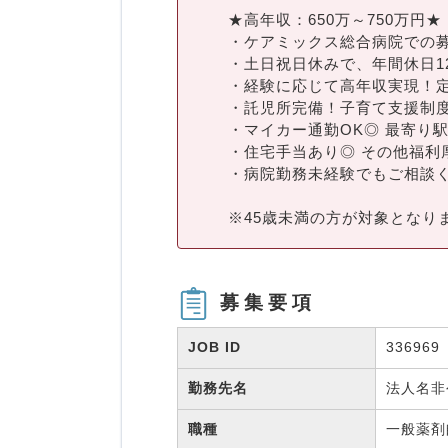
★高年収：650万～750万円★
・ケアミックス総合病院での
・土日祝日休みで、年間休日1
・経験に応じて高年収実現！
・託児所完備！子育て支援制
・マイカー通勤OK◎ 最寄り
・住宅手当あり◎ その他福利
・病院勤務未経験でもご相談
※45歳未満の方が対象となり
募集要項
JOB ID
336969
勤務先名
法人名
職種
一般薬