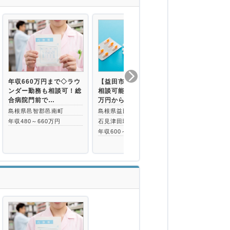
年収660万円まで◇ラウ
【益田市】年収700万円
年収660万
ンダー勤務も相談可！総
相談可能／新卒でも600
門前で複数科
合病院門前で…
万円から検…
環境です！研
島根県邑智郡邑南町
島根県益田市
島根県鹿足郡
年収480～660万円
石見津田駅より徒歩3分
年収480～66
年収600～700万円