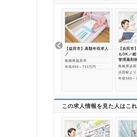
【益田市】高額年収求人
【浜田市】
／
もOK／
管理薬剤
島根県益田市
島根県浜田
年収650～710万円
浜田駅より
年収560～
この求人情報を見た人はこ