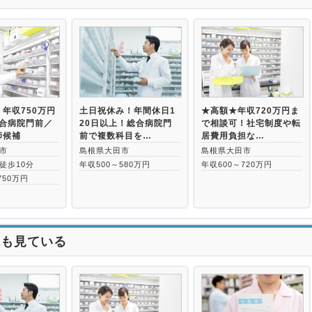
>
年収750万円
土日祝休み！年間休日1
★高額★年収720万円ま
総合病院門前／
20日以上！総合病院門
で相談可！社宅制度や転
師候補
前で複数科目を…
居費用負担な…
市
島根県大田市
島根県大田市
徒歩10分
年収500～580万円
年収600～720万円
750万円
れも見ている