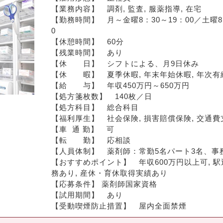
【業務内容】　調剤, 監査, 服薬指導, 在宅
【勤務時間】　月～金曜8：30～19：00／土曜8：
0
【休憩時間】　60分
【残業時間】　あり
【休　　日】　シフトによる、月9日休み
【休　　暇】　夏季休暇, 年末年始休暇, 年次有
【給　　与】　年収450万円～650万円
【処方箋枚数】　140枚／日
【処方科目】　総合科目
【福利厚生】　社会保険, 損害賠償保険, 交通費
【車  通 勤】　可
【転　　勤】　応相談
【人員体制】　薬剤師：常勤5名パート3名、事
【おすすめポイント】　年収600万円以上可, 駅近
務あり, 産休・育休取得実績あり
【応募条件】 薬剤師国家資格
【試用期間】　あり
【受動喫煙防止措置】　屋内全面禁煙