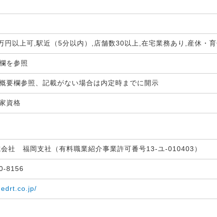
0万円以上可,駅近（5分以内）,店舗数30以上,在宅業務あり,産休
生欄を参照
概要欄参照、記載がない場合は内定時までに開示
国家資格
式会社 福岡支社（有料職業紹介事業許可番号13-ユ-010403）
30-8156
medrt.co.jp/