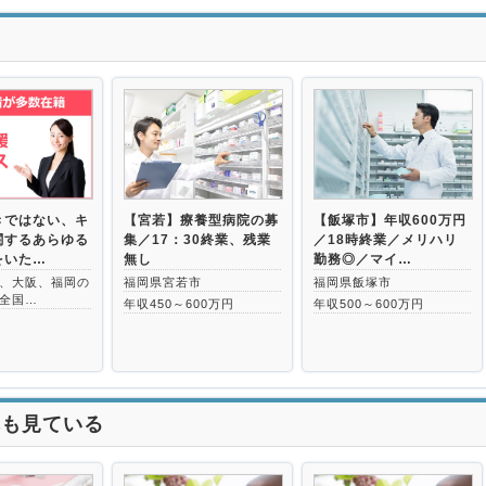
>
きではない、キ
【宮若】療養型病院の募
【飯塚市】年収600万円
関するあらゆる
集／17：30終業、残業
／18時終業／メリハリ
をいた…
無し
勤務◎／マイ…
、大阪、福岡の
福岡県宮若市
福岡県飯塚市
全国…
年収450～600万円
年収500～600万円
れも見ている