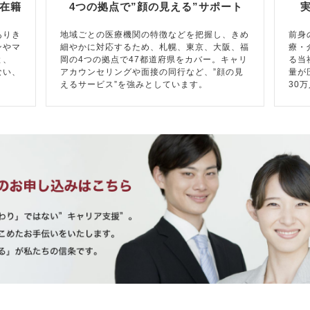
在籍
4つの拠点で”顔の見える”サポート
ありき
地域ごとの医療機関の特徴などを把握し、きめ
前身
ンやマ
細やかに対応するため、札幌、東京、大阪、福
療・
と、
岡の4つの拠点で47都道府県をカバー。キャリ
る当
ない、
アカウンセリングや面接の同行など、”顔の見
量が
えるサービス”を強みとしています。
30