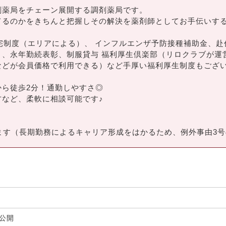
剤薬局をチェーン展開する調剤薬局です。
てるのかをきちんと把握しその解決を薬剤師としてお手伝いす
宅制度（エリアによる）、 インフルエンザ予防接種補助金、赴
）、永年勤続表彰、制服貸与 福利厚生倶楽部（リロクラブが運
などが会員価格で利用できる）など手厚い福利厚生制度もござ
ら徒歩2分！通勤しやすさ◎
など、柔軟に相談可能です♪
ます（長期勤務によるキャリア形成をはかるため、例外事由3
非公開