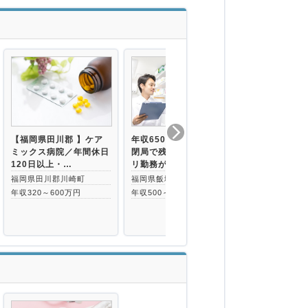
【福岡県田川郡 】ケア
年収650万円まで★18時
【福岡県飯塚
ミックス病院／年間休日
閉局で残業ナシ♪メリハ
00万円まで
120日以上・…
リ勤務が叶…
通勤可能◇研
福岡県田川郡川崎町
福岡県飯塚市
福岡県飯塚市
年収320～600万円
年収500～650万円
飯塚駅より徒歩
年収550～60