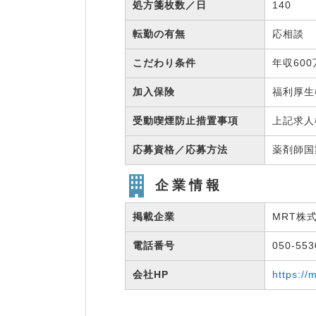
処方箋枚数／日
140
転勤の有無
応相談
こだわり条件
年収60
加入保険
福利厚
受動喫煙防止措置事項
上記求人
応募資格／応募方法
薬剤師
企業情報
掲載企業
MRT株
電話番号
050-55
会社HP
https://