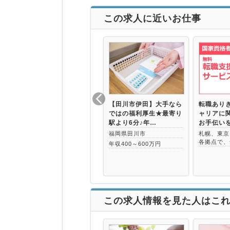
この求人に近いお仕事
【田川市伊田】大手なら
転職あり
ではの福利厚生★最寄り
ャリアに
駅より6分♪年…
お手伝い
福岡県田川市
札幌、東京
各拠点で、
年収400～600万円
この求人情報を見た人はこ