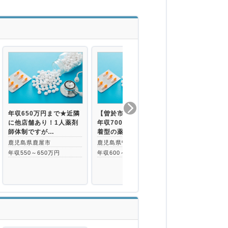
年収650万円まで★近隣
【曽於市】管理薬剤師◇
【鹿児島県垂
に他店舗あり！1人薬剤
年収700万可能◇地域密
700万円／
師体制ですが…
着型の薬局で…
あり／転居費
鹿児島県鹿屋市
鹿児島県曽於市
鹿児島県垂水
年収550～650万円
年収600～700万円
年収550～70