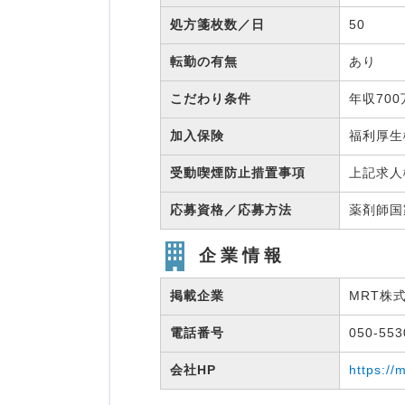
処方箋枚数／日
50
転勤の有無
あり
こだわり条件
年収70
加入保険
福利厚
受動喫煙防止措置事項
上記求人
応募資格／応募方法
薬剤師
企業情報
掲載企業
MRT株
電話番号
050-55
会社HP
https://