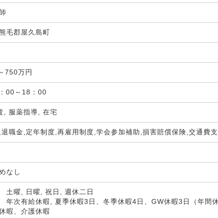
剤師
熊毛郡屋久島町
局
～750万円
：00～18：00
査, 服薬指導, 在宅
,退職金,定年制度,再雇用制度,学会参加補助,損害賠償保険,交通費
定めなし
土曜, 日曜, 祝日, 週休二日
 年次有給休暇, 夏季休暇3日、冬季休暇4日、GW休暇3日（年間休
休暇、介護休暇