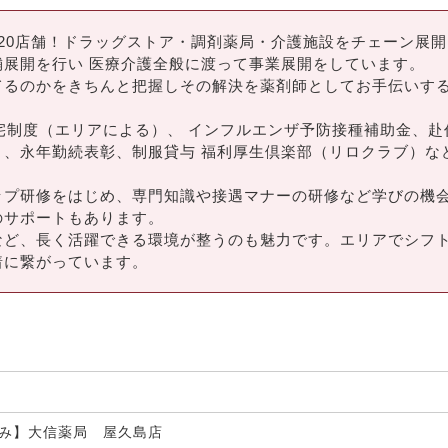
20店舗！ドラッグストア・調剤薬局・介護施設をチェーン展
展開を行い 医療介護全般に渡って事業展開をしています。
てるのかをきちんと把握しその解決を薬剤師としてお手伝いす
宅制度（エリアによる）、 インフルエンザ予防接種補助金、赴
）、永年勤続表彰、制服貸与 福利厚生倶楽部（リロクラブ）な
ップ研修をはじめ、専門知識や接遇マナーの研修など学びの機
のサポートもあります。
など、長く活躍できる環境が整うのも魅力です。エリアでシフ
着に繋がっています。
み】大信薬局 屋久島店