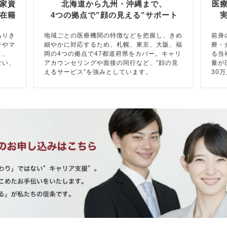
家資
北海道から九州・沖縄まで、
医
在籍
4つの拠点で”顔の見える”サポート
ありき
地域ごとの医療機関の特徴などを把握し、きめ
前身
ンやマ
細やかに対応するため、札幌、東京、大阪、福
療・
と、
岡の4つの拠点で47都道府県をカバー。キャリ
る当
ない、
アカウンセリングや面接の同行など、”顔の見
量が
えるサービス”を強みとしています。
30