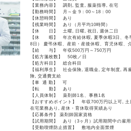
【業務内容】　調剤, 監査, 服薬指導, 在宅
【勤務時間】　月～金 9：00～18：00
【休憩時間】　あり
【残業時間】　あり（月平均10時間）
【休　　日】　土曜, 日曜, 祝日, 週休二日
【休　　暇】　年次有給休暇, 夏季休暇3日、冬
8日） 慶弔休暇、産前・産後休暇、育児休暇、
【給　　与】　年収500万円～750万円
【処方箋枚数】　50枚／日
【処方科目】　総合科目
【福利厚生】　社会保険, 退職金, 定年制度, 再
険, 交通費支給
【車  通 勤】　可
【転　　勤】　あり
【人員体制】　薬剤師1名、事務1名
【おすすめポイント】　年収700万円以上可, 土日
在宅業務あり, 産休・育休取得実績あり
【応募条件】 薬剤師国家資格
【試用期間】　あり（3ヶ月）試用期間中の雇
【受動喫煙防止措置】　敷地内全面禁煙