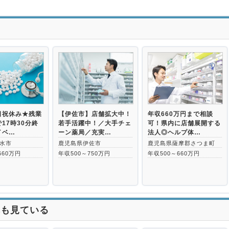
>
日祝休み★残業
【伊佐市】店舗拡大中！
年収660万円まで相談
17時30分終
若手活躍中！／大手チェ
可！県内に店舗展開する
イベ…
ーン薬局／充実…
法人◎ヘルプ体…
水市
鹿児島県伊佐市
鹿児島県薩摩郡さつま町
660万円
年収500～750万円
年収500～660万円
れも見ている