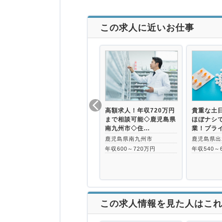
この求人に近いお仕事
高額求人！年収720万円
貴重な土
まで相談可能◇鹿児島県
ほぼナシで
南九州市◇住…
業！プラ
鹿児島県南九州市
鹿児島県出
年収600～720万円
年収540～
この求人情報を見た人はこ