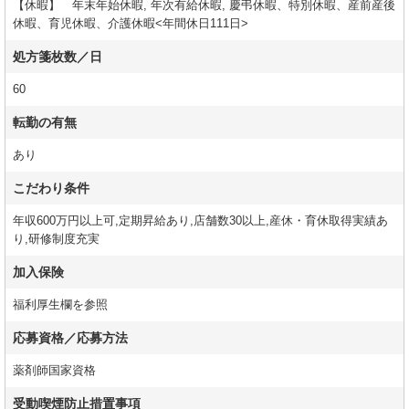
【休暇】 年末年始休暇, 年次有給休暇, 慶弔休暇、特別休暇、産前産後
休暇、育児休暇、介護休暇<年間休日111日>
処方箋枚数／日
60
転勤の有無
あり
こだわり条件
年収600万円以上可,定期昇給あり,店舗数30以上,産休・育休取得実績あ
り,研修制度充実
加入保険
福利厚生欄を参照
応募資格／応募方法
薬剤師国家資格
受動喫煙防止措置事項