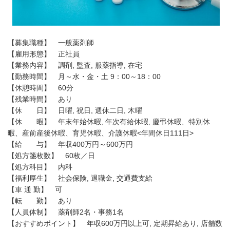
【募集職種】 一般薬剤師
【雇用形態】 正社員
【業務内容】 調剤, 監査, 服薬指導, 在宅
【勤務時間】 月～水・金・土 9：00～18：00
【休憩時間】 60分
【残業時間】 あり
【休 日】 日曜, 祝日, 週休二日, 木曜
【休 暇】 年末年始休暇, 年次有給休暇, 慶弔休暇、特別休
暇、産前産後休暇、育児休暇、介護休暇<年間休日111日>
【給 与】 年収400万円～600万円
【処方箋枚数】 60枚／日
【処方科目】 内科
【福利厚生】 社会保険, 退職金, 交通費支給
【車 通 勤】 可
【転 勤】 あり
【人員体制】 薬剤師2名・事務1名
【おすすめポイント】 年収600万円以上可, 定期昇給あり, 店舗数