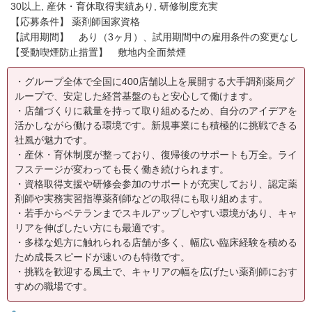
30以上, 産休・育休取得実績あり, 研修制度充実
【応募条件】 薬剤師国家資格
【試用期間】 あり（3ヶ月）、試用期間中の雇用条件の変更なし
【受動喫煙防止措置】 敷地内全面禁煙
・グループ全体で全国に400店舗以上を展開する大手調剤薬局グ
ループで、安定した経営基盤のもと安心して働けます。
・店舗づくりに裁量を持って取り組めるため、自分のアイデアを
活かしながら働ける環境です。新規事業にも積極的に挑戦できる
社風が魅力です。
・産休・育休制度が整っており、復帰後のサポートも万全。ライ
フステージが変わっても長く働き続けられます。
・資格取得支援や研修会参加のサポートが充実しており、認定薬
剤師や実務実習指導薬剤師などの取得にも取り組めます。
・若手からベテランまでスキルアップしやすい環境があり、キャ
リアを伸ばしたい方にも最適です。
・多様な処方に触れられる店舗が多く、幅広い臨床経験を積める
ため成長スピードが速いのも特徴です。
・挑戦を歓迎する風土で、キャリアの幅を広げたい薬剤師におす
すめの職場です。