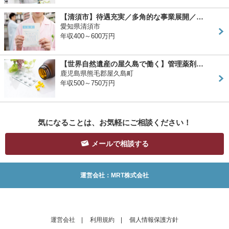
【清須市】待遇充実／多角的な事業展開／…
愛知県清須市
年収400～600万円
【世界自然遺産の屋久島で働く】管理薬剤…
鹿児島県熊毛郡屋久島町
年収500～750万円
気になることは、お気軽にご相談ください！
メールで相談する
運営会社：MRT株式会社
運営会社
|
利用規約
|
個人情報保護方針