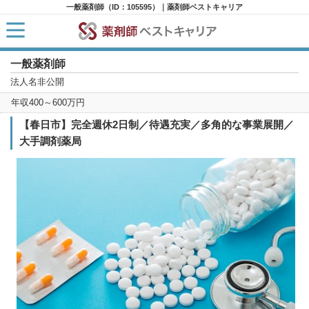
一般薬剤師（ID：105595）｜薬剤師ベストキャリア
一般薬剤師
HOME
求人検索
法人名非公開
新着求人
年収400～600万円
求人ランキング
キャリアアドバイザー紹介
【春日市】完全週休2日制／待遇充実／多角的な事業展開／
コラム
大手調剤薬局
転職支援サービスに申し込む