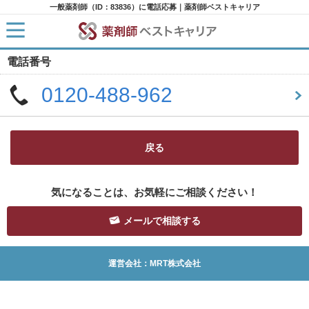
一般薬剤師（ID：83836）に電話応募｜薬剤師ベストキャリア
電話番号
HOME
求人検索
0120-488-962
新着求人
求人ランキング
キャリアアドバイザー紹介
コラム
転職支援サービスに申し込む
戻る
気になることは、お気軽にご相談ください！
メールで相談する
運営会社：MRT株式会社