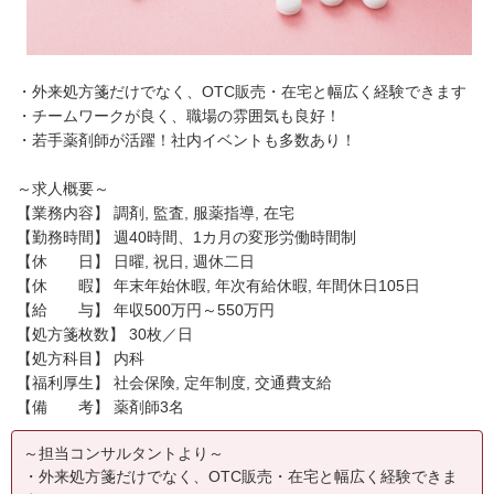
・外来処方箋だけでなく、OTC販売・在宅と幅広く経験できます
・チームワークが良く、職場の雰囲気も良好！
・若手薬剤師が活躍！社内イベントも多数あり！
～求人概要～
【業務内容】 調剤, 監査, 服薬指導, 在宅
【勤務時間】 週40時間、1カ月の変形労働時間制
【休 日】 日曜, 祝日, 週休二日
【休 暇】 年末年始休暇, 年次有給休暇, 年間休日105日
【給 与】 年収500万円～550万円
【処方箋枚数】 30枚／日
【処方科目】 内科
【福利厚生】 社会保険, 定年制度, 交通費支給
【備 考】 薬剤師3名
～担当コンサルタントより～
・外来処方箋だけでなく、OTC販売・在宅と幅広く経験できま