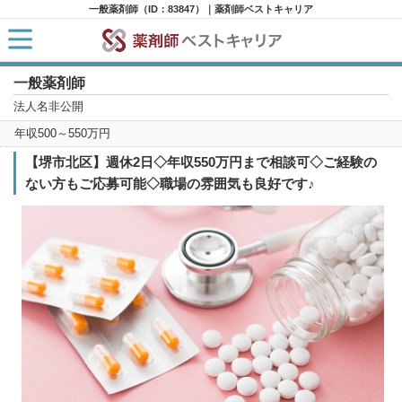
一般薬剤師（ID：83847）｜薬剤師ベストキャリア
一般薬剤師
HOME
求人検索
法人名非公開
新着求人
年収500～550万円
求人ランキング
キャリアアドバイザー紹介
【堺市北区】週休2日◇年収550万円まで相談可◇ご経験の
コラム
ない方もご応募可能◇職場の雰囲気も良好です♪
転職支援サービスに申し込む