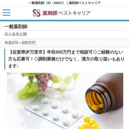
一般薬剤師（ID：84637）｜薬剤師ベストキャリア
一般薬剤師
HOME
求人検索
法人名非公開
新着求人
年収470～600万円
求人ランキング
キャリアアドバイザー紹介
【佐賀県伊万里市】年収600万円まで相談可◇ご経験のない
コラム
方も応募可！◇調剤業務だけでなく、漢方の取り扱いもあり
転職支援サービスに申し込む
ます♪