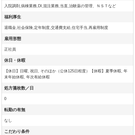
入院調剤,病棟業務,DI,混注業務,当直,治験薬の管理、ＮＳＴなど
福利厚生
退職金,社会保険,定年制度,交通費支給,住宅手当,再雇用制度
雇用形態
正社員
休日・休暇
【休日】日曜, 祝日, そのほか（公休125日程度）【休暇】夏季休暇, 年
末年始休暇, 年次有給休暇
処方箋枚数／日
0
転勤の有無
なし
こだわり条件