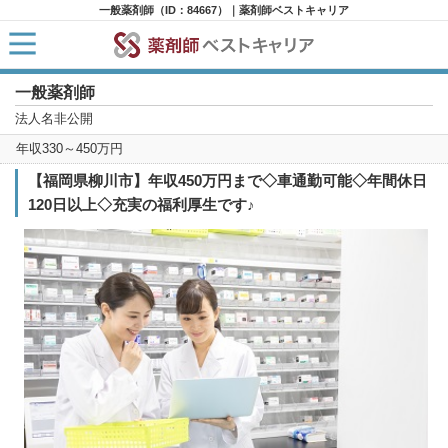
一般薬剤師（ID：84667）｜薬剤師ベストキャリア
一般薬剤師
HOME
求人検索
法人名非公開
新着求人
年収330～450万円
求人ランキング
キャリアアドバイザー紹介
【福岡県柳川市】年収450万円まで◇車通勤可能◇年間休日
コラム
120日以上◇充実の福利厚生です♪
転職支援サービスに申し込む