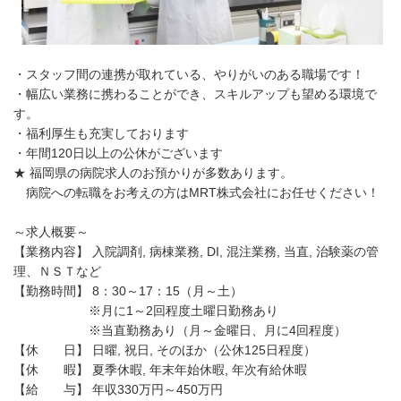
・スタッフ間の連携が取れている、やりがいのある職場です！
・幅広い業務に携わることができ、スキルアップも望める環境で
す。
・福利厚生も充実しております
・年間120日以上の公休がございます
★ 福岡県の病院求人のお預かりが多数あります。
病院への転職をお考えの方はMRT株式会社にお任せください！
～求人概要～
【業務内容】 入院調剤, 病棟業務, DI, 混注業務, 当直, 治験薬の管
理、ＮＳＴなど
【勤務時間】 8：30～17：15（月～土）
※月に1～2回程度土曜日勤務あり
※当直勤務あり（月～金曜日、月に4回程度）
【休 日】 日曜, 祝日, そのほか（公休125日程度）
【休 暇】 夏季休暇, 年末年始休暇, 年次有給休暇
【給 与】 年収330万円～450万円