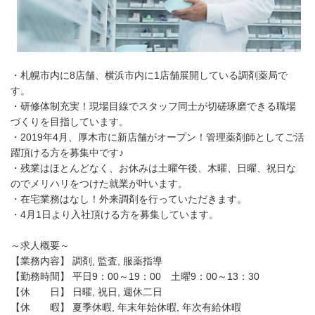
・札幌市内に8店舗、横浜市内に1店舗展開している調剤薬局で
す。
・研修体制充実！現場目線でスタッフ同士が切磋琢磨できる職場
づくりを目指しています。
・2019年4月、厚木市に新店舗がオープン！管理薬剤師としてご活
躍頂ける方を募集中です♪
・残業はほとんどなく、お休みは土曜午後、木曜、日曜、祝日な
のでメリハリをつけた就業が叶います。
・在宅業務はなし！外来調剤を行っていただきます。
・4月1日より入社頂ける方を募集しています。
～求人概要～
【業務内容】 調剤, 監査, 服薬指導
【勤務時間】 平日9：00～19：00 土曜9：00～13：30
【休 日】 日曜, 祝日, 週休二日
【休 暇】 夏季休暇, 年末年始休暇, 年次有給休暇