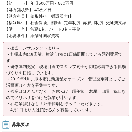
【給 与】 年収500万円～550万円
【処方箋枚数】 40枚／日
【処方科目】 整形外科・循環器内科
【福利厚生】 社会保険, 退職金, 定年制度, 再雇用制度, 交通費支給
【備 考】 常勤1名、パート3名＋事務
【応募条件】 薬剤師国家資格
～担当コンサルタントより～
・札幌市内に8店舗、横浜市内に1店舗展開している調剤薬局で
す。
・研修体制充実！現場目線でスタッフ同士が切磋琢磨できる職場
づくりを目指しています。
・2019年4月、厚木市に新店舗がオープン！管理薬剤師としてご
活躍頂ける方を募集中です♪
・残業はほとんどなく、お休みは土曜午後、木曜、日曜、祝日な
のでメリハリをつけた就業が叶います。
・在宅業務はなし！外来調剤を行っていただきます。
・4月1日より入社頂ける方を募集しています。
募集要項