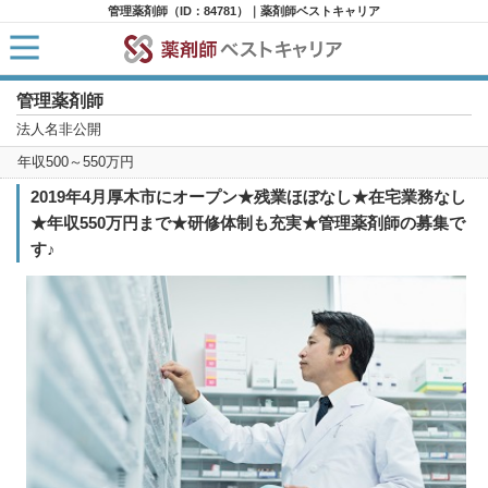
管理薬剤師（ID：84781）｜薬剤師ベストキャリア
管理薬剤師
HOME
求人検索
法人名非公開
新着求人
年収500～550万円
求人ランキング
キャリアアドバイザー紹介
2019年4月厚木市にオープン★残業ほぼなし★在宅業務なし
コラム
★年収550万円まで★研修体制も充実★管理薬剤師の募集で
転職支援サービスに申し込む
す♪