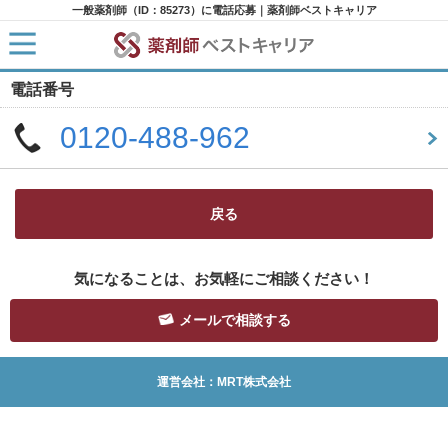
一般薬剤師（ID：85273）に電話応募｜薬剤師ベストキャリア
電話番号
HOME
求人検索
0120-488-962
新着求人
求人ランキング
キャリアアドバイザー紹介
コラム
転職支援サービスに申し込む
戻る
気になることは、お気軽にご相談ください！
メールで相談する
運営会社：MRT株式会社