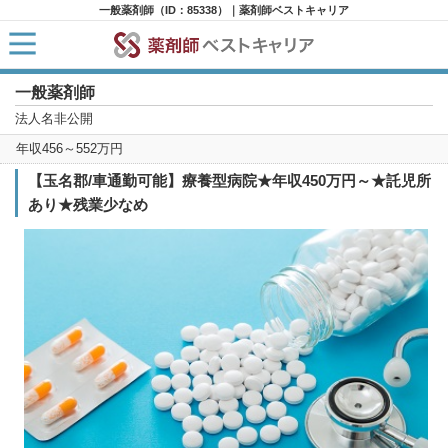
一般薬剤師（ID：85338）｜薬剤師ベストキャリア
一般薬剤師
HOME
求人検索
法人名非公開
新着求人
年収456～552万円
求人ランキング
キャリアアドバイザー紹介
【玉名郡/車通勤可能】療養型病院★年収450万円～★託児所
コラム
あり★残業少なめ
転職支援サービスに申し込む