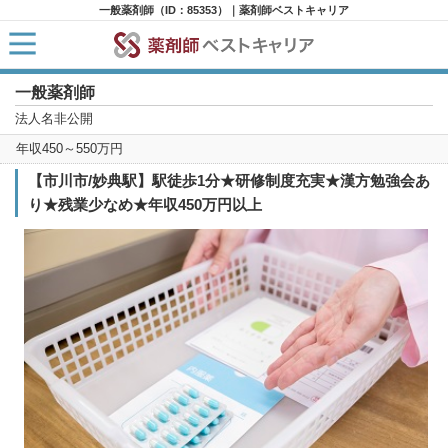
一般薬剤師（ID：85353）｜薬剤師ベストキャリア
一般薬剤師
HOME
求人検索
法人名非公開
新着求人
年収450～550万円
求人ランキング
キャリアアドバイザー紹介
【市川市/妙典駅】駅徒歩1分★研修制度充実★漢方勉強会あ
コラム
り★残業少なめ★年収450万円以上
転職支援サービスに申し込む