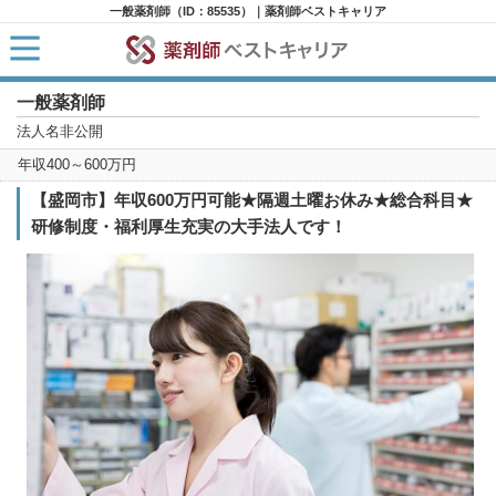
一般薬剤師（ID：85535）｜薬剤師ベストキャリア
一般薬剤師
HOME
求人検索
法人名非公開
新着求人
年収400～600万円
求人ランキング
キャリアアドバイザー紹介
【盛岡市】年収600万円可能★隔週土曜お休み★総合科目★
コラム
研修制度・福利厚生充実の大手法人です！
転職支援サービスに申し込む