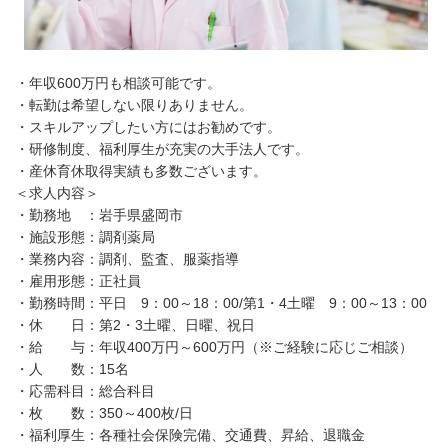
・年収600万円も相談可能です。
・転勤は希望しない限りありません。
・スキルアップしたい方にはお勧めです。
・研修制度、福利厚生が充実の大手法人です。
・産休育休取得実績も多数ございます。
＜求人内容＞
・勤務地 ：岩手県盛岡市
・施設形態：調剤薬局
・業務内容：調剤、監査、服薬指導
・雇用形態：正社員
・勤務時間：平日 9：00～18：00/第1・4土曜 9：00～13：00
・休 日：第2・3土曜、日曜、祝日
・給 与：年収400万円～600万円（※ご経験に応じご相談）
・人 数：15名
・応需科目：総合科目
・枚 数：350～400枚/日
・福利厚生：各種社会保険完備、交通費、昇給、退職金