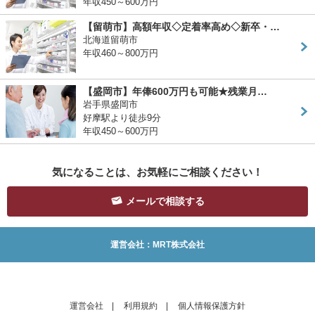
年収450～600万円
【留萌市】高額年収◇定着率高め◇新卒・…
北海道留萌市
年収460～800万円
【盛岡市】年俸600万円も可能★残業月…
岩手県盛岡市
好摩駅より徒歩9分
年収450～600万円
気になることは、お気軽にご相談ください！
メールで相談する
運営会社：MRT株式会社
運営会社
|
利用規約
|
個人情報保護方針