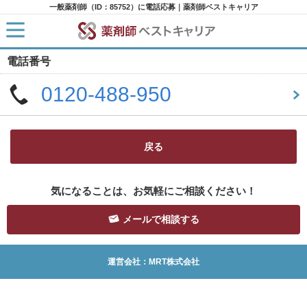
一般薬剤師（ID：85752）に電話応募｜薬剤師ベストキャリア
電話番号
HOME
求人検索
0120-488-950
新着求人
求人ランキング
キャリアアドバイザー紹介
コラム
転職支援サービスに申し込む
戻る
気になることは、お気軽にご相談ください！
メールで相談する
運営会社：MRT株式会社