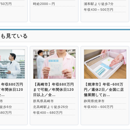
750万円
時給2000～円
浦和駅より徒歩7分
年収430～500万円
れも見ている
年収680万円
【高崎市】年収680万円
【焼津市】年収~600万
年間休日120
まで可能／年間休日120
円／週休2日／全国に店
全…
日以上／全…
舗展開してお…
市
群馬県高崎市
静岡県焼津市
徒歩6分
北高崎駅より徒歩26分
年収400～600万円
680万円
年収400～680万円