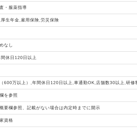
査・服薬指導
,厚生年金,雇用保険,労災保険
定めなし
年間休日120日以上
（600万以上）,年間休日120日以上,車通勤OK,店舗数30以上,研
生欄を参照
概要欄参照、記載がない場合は内定時までに開示
国家資格