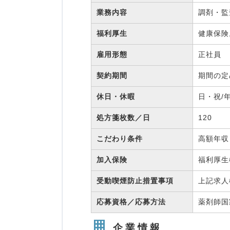
業務内容
調剤・監
福利厚生
健康保険
雇用形態
正社員
契約期間
期間の
休日・休暇
日・祝/
処方箋枚数／日
120
こだわり条件
高額年収
加入保険
福利厚
受動喫煙防止措置事項
上記求人
応募資格／応募方法
薬剤師
企業情報