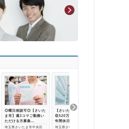
◎曜日相談可◎【さいた
【さいたま市浦和区】年
【さいたま市
ま市】週3コマご勤務い
収520万円まで相談可◇
都圏中規模チ
ただける方募集…
年間休日12…
修もしっかり
埼玉県さいたま市中央区
埼玉県さいたま市浦和区
埼玉県さいた