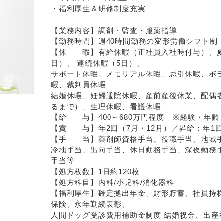
・福利厚生＆研修制度充実
【業務内容】調剤・監査・服薬指導
【勤務時間】週40時間勤務の変形労働シフト制 
【休　　暇】有給休暇（正社員入社時付与）、夏
日）、 連続休暇（5日）、 
サポート休暇、メモリアル休暇、忌引休暇、ボ
暇、裁判員休暇 
結婚休暇、妊婦通院休暇、産前産後休業、配偶者
るまで）、生理休暇、看護休暇 
【給　　与】400～680万円程度　※経験・年
【賞　　与】年2回（7月・12月）／昇給：年1回
【手　　当】薬剤師資格手当、役職手当、地域
冷地手当、出向手当、休日勤務手当、深夜勤務
手当等
【処方枚数】1日約120枚
【処方科目】内科/小児科/消化器科
【福利厚生】確定拠出年金、財形貯蓄、社員持株
保険、永年勤続表彰、
人間ドッグ受診費用補助金制度 結婚祝金、出産