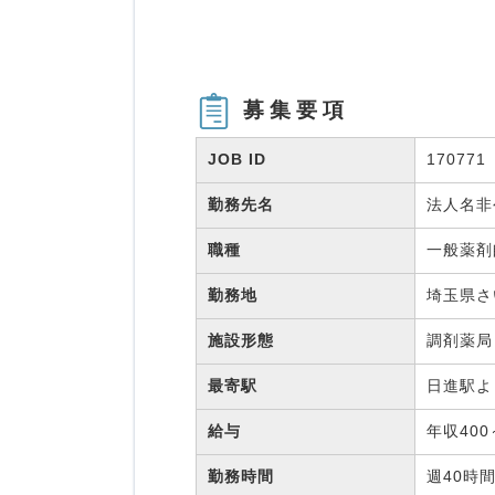
募集要項
JOB ID
170771
勤務先名
法人名
職種
一般薬
勤務地
埼玉県さ
施設形態
調剤薬
最寄駅
日進駅よ
給与
年収400
勤務時間
週40時