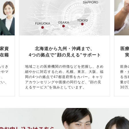
家資
北海道から九州・沖縄まで、
医
在籍
4つの拠点で”顔の見える”サポート
ありき
地域ごとの医療機関の特徴などを把握し、きめ
前身
ンやマ
細やかに対応するため、札幌、東京、大阪、福
療・
と、
岡の4つの拠点で47都道府県をカバー。キャリ
る当
ない、
アカウンセリングや面接の同行など、”顔の見
量が
えるサービス”を強みとしています。
30