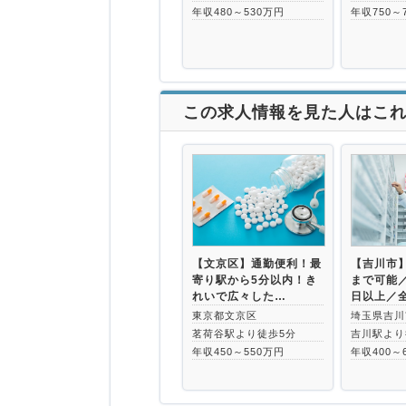
年収480～530万円
年収750～
この求人情報を見た人はこ
【文京区】通勤便利！最
【吉川市】
寄り駅から5分以内！き
まで可能／
れいで広々した…
日以上／
東京都文京区
埼玉県吉川
茗荷谷駅より徒歩5分
吉川駅より
年収450～550万円
年収400～