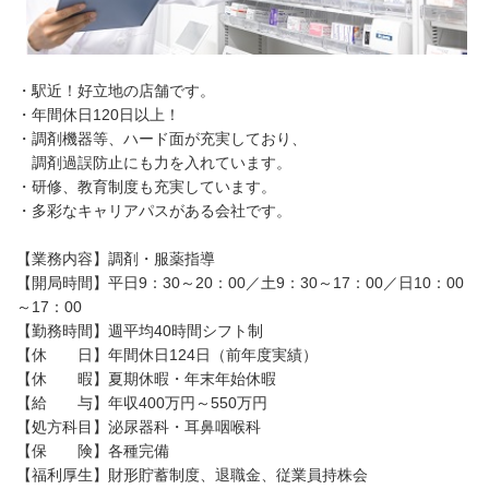
・駅近！好立地の店舗です。
・年間休日120日以上！
・調剤機器等、ハード面が充実しており、
調剤過誤防止にも力を入れています。
・研修、教育制度も充実しています。
・多彩なキャリアパスがある会社です。
【業務内容】調剤・服薬指導
【開局時間】平日9：30～20：00／土9：30～17：00／日10：00
～17：00
【勤務時間】週平均40時間シフト制
【休 日】年間休日124日（前年度実績）
【休 暇】夏期休暇・年末年始休暇
【給 与】年収400万円～550万円
【処方科目】泌尿器科・耳鼻咽喉科
【保 険】各種完備
【福利厚生】財形貯蓄制度、退職金、従業員持株会