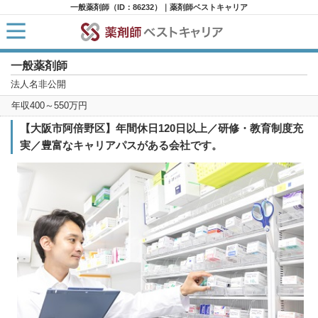
一般薬剤師（ID：86232）｜薬剤師ベストキャリア
一般薬剤師
HOME
求人検索
法人名非公開
新着求人
年収400～550万円
求人ランキング
キャリアアドバイザー紹介
【大阪市阿倍野区】年間休日120日以上／研修・教育制度充
コラム
実／豊富なキャリアパスがある会社です。
転職支援サービスに申し込む